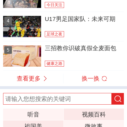
今日关注
U17男足国家队：未来可期
4
足球之夜
三招教你识破真假全麦面包
5
健康之路
查看更多
换一换
听音
视频百科
祖国美
微故事