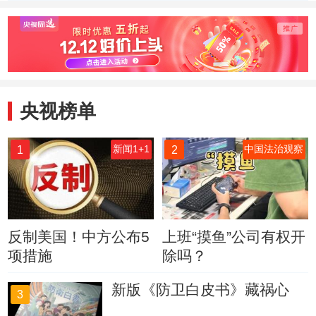
全国水库去年拦蓄
环境 让家园更绿
评价中
洪水量1390亿立
更美
方米
央视榜单
1
2
新闻1+1
中国法治观察
反制美国！中方公布5
上班“摸鱼”公司有权开
项措施
除吗？
新版《防卫白皮书》藏祸心
3