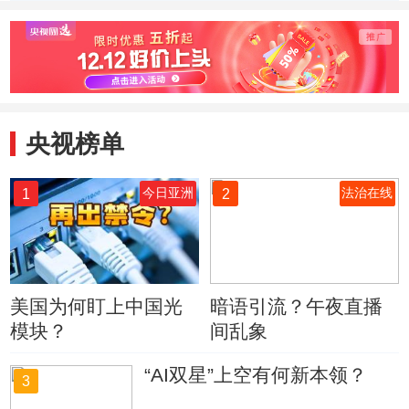
调显示尹锡悦与李
1230亿元专项贷
在明得票率难分上
款支持能源保供
下
央视榜单
1
2
今日亚洲
法治在线
美国为何盯上中国光
暗语引流？午夜直播
模块？
间乱象
“AI双星”上空有何新本领？
3