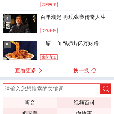
共同关注
百年潮起 再现张謇传奇人生
4
文化十分
一醋一面 “酸”出亿万财路
5
生财有道
查看更多
换一换
听音
视频百科
祖国美
微故事