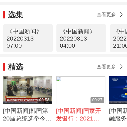
选集
查看更多
《中国新闻》
《中国新闻》
《中
20220313
20220313
2022
07:00
04:00
21:0
精选
查看更多
00:58
00:27
[中国新闻]韩国第
[中国新闻]国家开
[中国
20届总统选举今日
发银行：2021年9
融服务
正式投票 出口民
月至今已发放
资超1