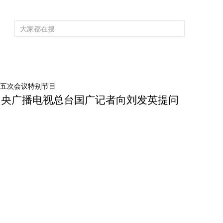
频道大全
栏目大全
片库
4K专区
听
育
电影
国防军事
电视剧
纪录
科教
戏曲
社会与法
少
大五次会议特别节目
：中央广播电视总台国广记者向刘发英提问