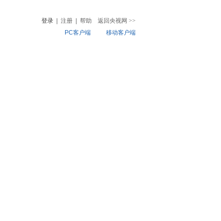
登录
|
注册
|
帮助
返回央视网
>>
PC客户端
移动客户端
音
热榜
微视频
儿
音乐
体育赛事
农业农村