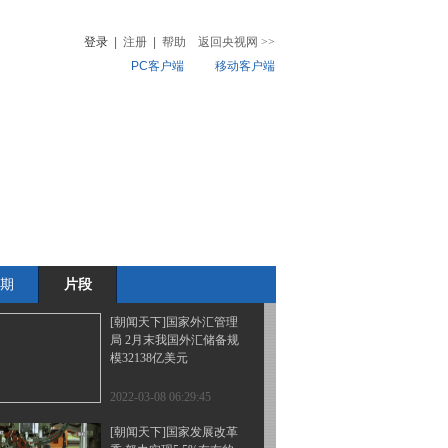
乌克兰局势 第三轮俄乌
谈判结束 没有取得实质
登录
|
注册
|
帮助
返回央视网
>>
结果
PC客户端
移动客户端
2022-03-08 06:35:45
[朝闻天下]海关总署 前2
音
热榜
个月进出口总值同比增长
微视频
13.3%
儿
音乐
体育赛事
农业农村
2022-03-08 06:31:46
[朝闻天下]国家发展改革
委 释放消费潜力 促进消
费持续恢复
期
片段
2022-03-08 06:29:45
[朝闻天下]国家外汇管理
局 2月末我国外汇储备规
模32138亿美元
2022-03-08 06:29:45
[朝闻天下]国家发展改革