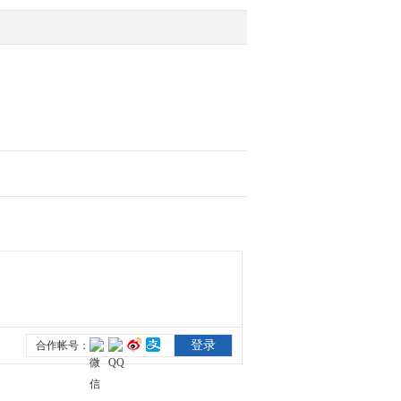
谈乌克兰局势 需要的是
冷静和理性 而不是...
2022-03-08 06:17:48
[朝闻天下]十三届全国人
大五次会议记者会 王毅
就中国外交政策和对外关
系答记者问
2022-03-08 06:15:45
[朝闻天下]十三届全国人
大五次会议记者会·王毅
谈北京冬奥会 北京冬奥
会是中国的成功 也...
2022-03-08 06:15:45
[朝闻天下]时政要闻
2022-03-08 06:13:45
[朝闻天下]习近平在出席
解放军和武警部队代表团