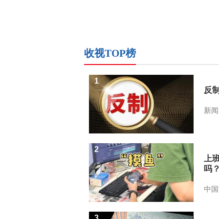
收视TOP榜
1
反
新闻
2
上
吗
中国
3