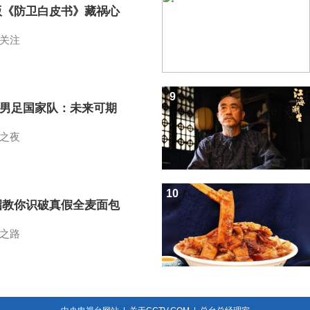
版《防卫白皮书》藏祸心
关注
9
7男足国家队：未来可期
之夜
10
招教你识破真假全麦面包
之路