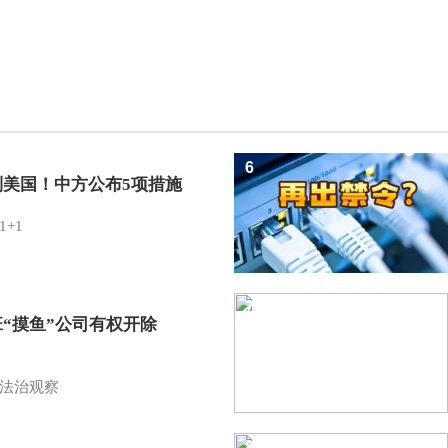
6
制美国！中方公布5项措施
1+1
7
班“摸鱼”公司有权开除
？
法治观察
8