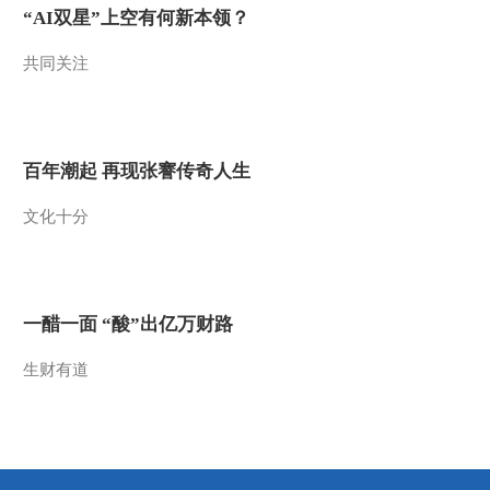
“AI双星”上空有何新本领？
络视频方式举行
2022-03-07 07:57:50
共同关注
[朝闻天下]今年全国两会
第二场委员通道即将开启
2022-03-07 07:53:50
百年潮起 再现张謇传奇人生
[朝闻天下]美国 关注乌克
文化十分
兰局势 美国平均汽油价
格创13年来新高
2022-03-07 07:47:49
[朝闻天下]关注乌克兰局
一醋一面 “酸”出亿万财路
势 美国称正与欧洲研究
禁止进口俄石油
生财有道
2022-03-07 07:47:49
[朝闻天下]关注乌克兰局
势 壳牌以低于市场价购
入大量俄原油