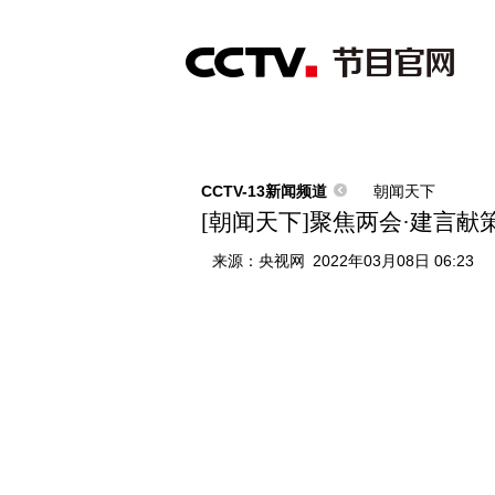
首页
直播
节目单
综合
新闻
财经
综艺
中文国际
体
CCTV-13新闻频道
朝闻天下
[朝闻天下]聚焦两会·建言献
来源：
央视网
2022年03月08日 06:23