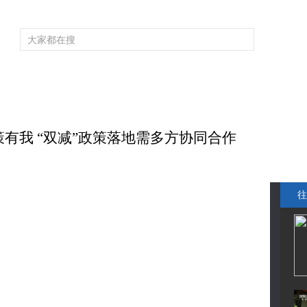
频道大全
栏目大全
片库
4K专区
听
育
电影
国防军事
电视剧
纪录
科教
戏曲
社会与法
少
策有我 “双减”政策落地需多方协同合作
往