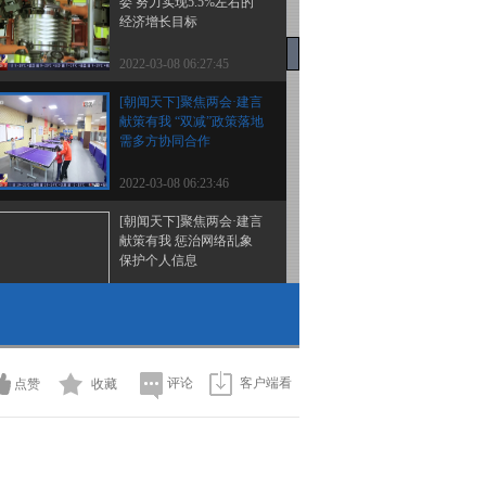
委 努力实现5.5%左右的
经济增长目标
2022-03-08 06:27:45
[朝闻天下]聚焦两会·建言
献策有我 “双减”政策落地
需多方协同合作
2022-03-08 06:23:46
[朝闻天下]聚焦两会·建言
献策有我 惩治网络乱象
保护个人信息
2022-03-08 06:21:45
[朝闻天下]聚焦两会·两会
同期声 加强数字中国建
设布局 赋能经济发展
评论
客户端看
点赞
收藏
2022-03-08 06:19:46
[朝闻天下]十三届全国人
大五次会议记者会·王毅