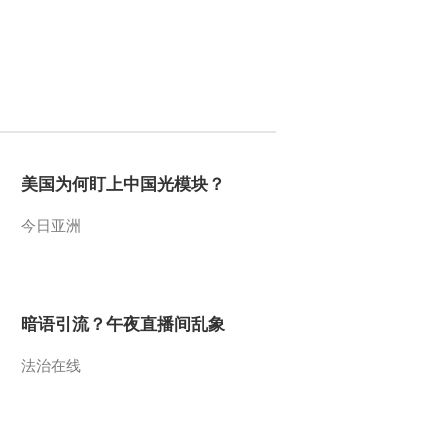
全体会议时强调 贯彻依
法治军战略 提高国...
2022-03-08 06:13:45
[朝闻天下]北京2022年冬
残奥会 残奥单板滑雪中
国队选手纷纷晋级
2022-03-07 08:01:53
美国为何盯上中国光模块？
[朝闻天下]北京冬残奥会
新闻发布会 将长期推动
城市无障碍环境建设
今日亚洲
2022-03-07 08:01:49
[朝闻天下]北京2022年冬
残奥会 中国队昨日再夺4
暗语引流？午夜直播间乱象
金1银3铜
法治在线
2022-03-07 07:59:58
[朝闻天下]今年全国两会
第二场委员通道即将开启
今年委员通道依然采用网