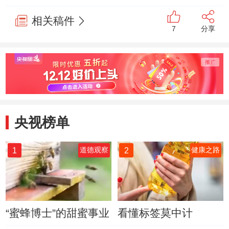
新篇
相关稿件
7
分享
央视榜单
1
2
道德观察
健康之路
“蜜蜂博士”的甜蜜事业
看懂标签莫中计