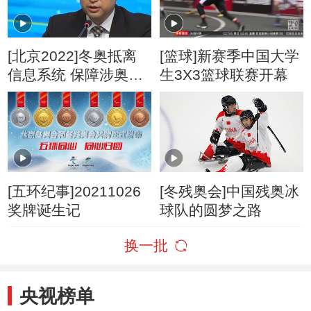
[北京2022]冬奥抵离
[篮球]新赛季中国大学
信息系统 保障涉奥人
生3X3篮球联赛开幕
员顺利来华
[五环纪事]20211026
[冬残奥会]中国残奥冰
奖牌诞生记
球队的圆梦之路
换一批
央视榜单