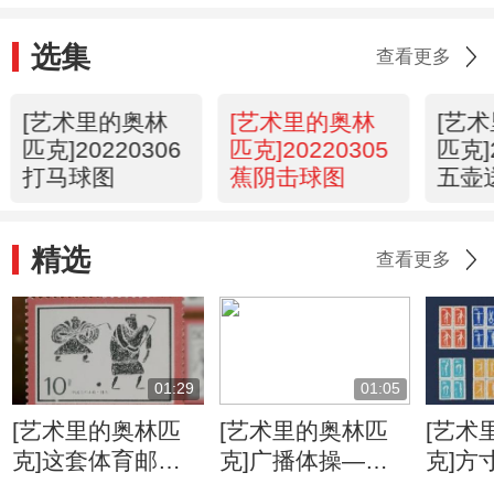
选集
查看更多
[艺术里的奥林
[艺术里的奥林
[艺
匹克]20220306
匹克]20220305
匹克]
打马球图
蕉阴击球图
五壶
精选
查看更多
01:29
01:05
[艺术里的奥林匹
[艺术里的奥林匹
[艺术
克]这套体育邮票
克]广播体操——
克]方
真的不简单！
我们共同的回忆
着经