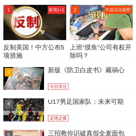
1
2
新闻1+1
中国法治观察
反制美国！中方公布5
上班“摸鱼”公司有权开
项措施
除吗？
新版《防卫白皮书》藏祸心
3
今日关注
U17男足国家队：未来可期
4
足球之夜
三招教你识破真假全麦面包
5