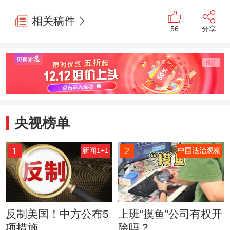
相关稿件
56
分享
央视榜单
1
2
新闻1+1
中国法治观察
反制美国！中方公布5
上班“摸鱼”公司有权开
项措施
除吗？