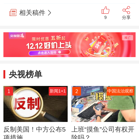
相关稿件
9
分享
央视榜单
1
2
新闻1+1
中国法治观察
反制美国！中方公布5
上班“摸鱼”公司有权开
项措施
除吗？