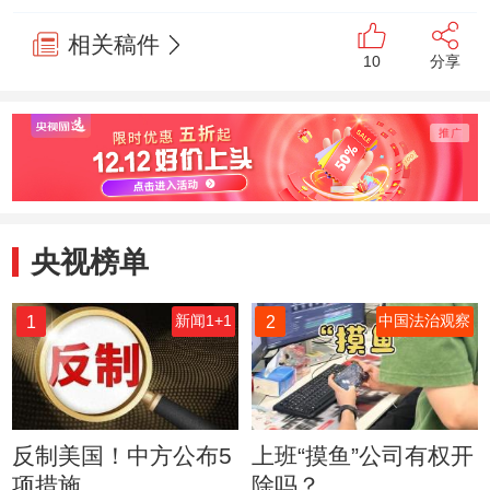
政府工作报告
相关稿件
10
分享
央视榜单
1
2
新闻1+1
中国法治观察
反制美国！中方公布5
上班“摸鱼”公司有权开
项措施
除吗？