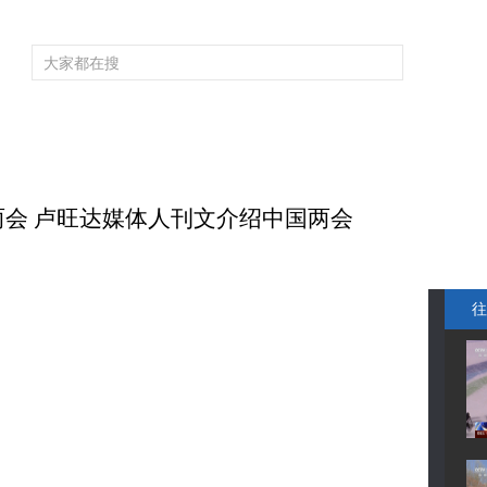
频道大全
栏目大全
片库
4K专区
听
育
电影
国防军事
电视剧
纪录
科教
戏曲
社会与法
少
看两会 卢旺达媒体人刊文介绍中国两会
往