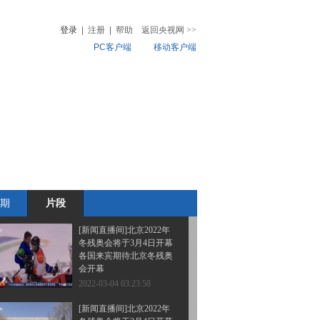
局势 俄乌第二轮会谈结
束
登录
|
注册
|
帮助
返回央视网
>>
PC客户端
移动客户端
2022-03-04 03:29:58
[新闻直播间]《中国残疾
音
热榜
人体育事业发展和权利保
微视频
障》白皮书 残疾人参与
群众性体育活动比例...
儿
音乐
体育赛事
农业农村
2022-03-04 03:27:58
[新闻直播间]《中国残疾
人体育事业发展和权利保
障》白皮书 体现中国式
人权与国家发展成就
期
片段
2022-03-04 03:26:00
[新闻直播间]北京2022年
冬残奥会将于3月4日开幕
各国来宾期待北京冬残奥
会开幕
2022-03-04 03:23:58
[新闻直播间]北京2022年