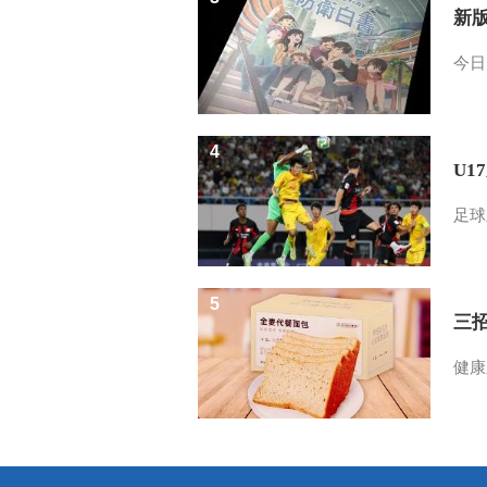
新
今日
4
U1
足球
5
三
健康