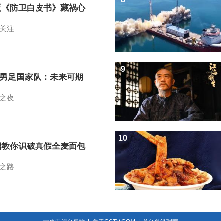
版《防卫白皮书》藏祸心
关注
9
7男足国家队：未来可期
之夜
10
招教你识破真假全麦面包
之路