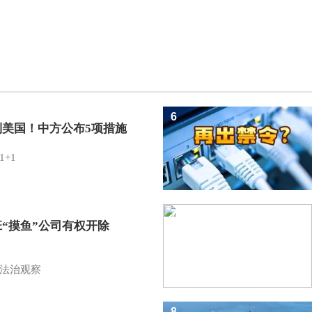
6
制美国！中方公布5项措施
1+1
7
班“摸鱼”公司有权开除
？
法治观察
8