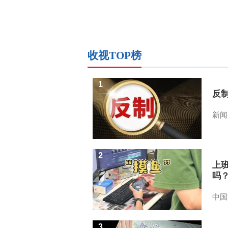
收视TOP榜
1
反
新闻
2
上
吗
中国
3