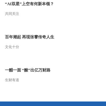
“AI双星”上空有何新本领？
通报珲春本轮疫情来...
2022-03-04 02:39:58
共同关注
[新闻直播间]呼和浩特 新
冠肺炎疫情防控 2日新增
本土新冠肺炎确诊病例6
例
2022-03-04 02:37:58
百年潮起 再现张謇传奇人生
[新闻直播间]香港 中央援
文化十分
港防控专家梁万年表示
重点研判疫情发展趋势
有信心战胜疫情
2022-03-04 02:37:58
[新闻直播间]最高检 反复
一醋一面 “酸”出亿万财路
监督促整改发布一批公益
诉讼典型案例
生财有道
2022-03-04 02:33:58
[新闻直播间]最高检 去年
共立案公益诉讼案件16.9
万件