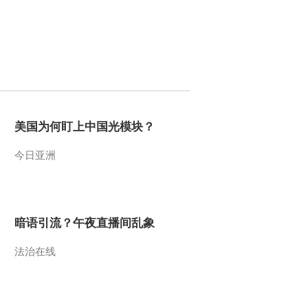
行新闻发布会 郭卫民：
中国经济长期向好的...
2022-03-04 03:12:00
[新闻直播间]全国政协十
三届五次会议3日下午举
行新闻发布会 发言人郭
卫民介绍大会议程安排
2022-03-04 03:11:58
美国为何盯上中国光模块？
[新闻直播间]聚焦两会 全
国政协十三届五次会议将
于3月4日开幕
今日亚洲
2022-03-04 03:09:58
[新闻直播间]中央气象台
受冷空气影响 北方多地
暗语引流？午夜直播间乱象
沙尘来袭
法治在线
2022-03-04 02:39:58
[新闻直播间]新冠肺炎疫
情防控·吉林延边朝鲜族
自治州召开新闻发布会