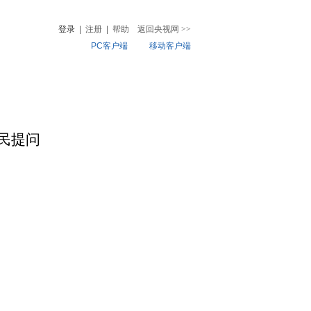
登录
|
注册
|
帮助
返回央视网
>>
PC客户端
移动客户端
音
热榜
微视频
儿
音乐
体育赛事
农业农村
卫民提问