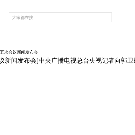
频道大全
栏目大全
片库
4K专区
听
育
电影
国防军事
电视剧
纪录
科教
戏曲
社会与法
少
届五次会议新闻发布会
次会议新闻发布会]中央广播电视总台央视记者向郭