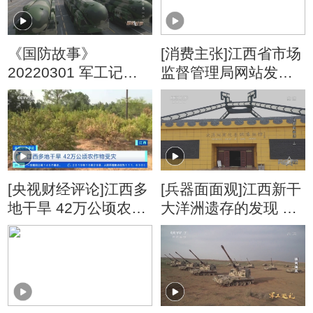
《国防故事》
[消费主张]江西省市场
20220301 军工记忆
监督管理局网站发布4
把一切献给党（2）
批次食品不合格情况
的通告
[央视财经评论]江西多
[兵器面面观]江西新干
地干旱 42万公顷农作
大洋洲遗存的发现 再
物受灾
一次刷新了世人对历
史的认知