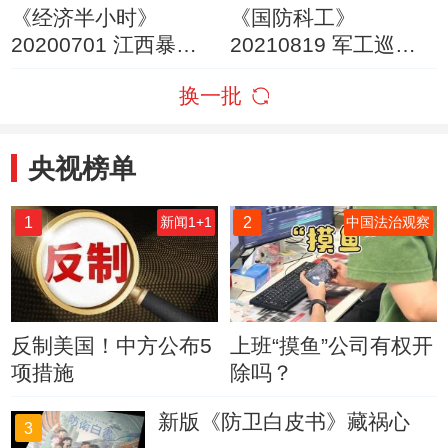
《经济半小时》
《国防科工》
20200701 江西暴
20210819 军工巡礼
雨：洪水大救援
铸剑强兵
换一批
央视榜单
1
2
新闻1+1
中国法治观察
反制美国！中方公布5
上班“摸鱼”公司有权开
项措施
除吗？
新版《防卫白皮书》藏祸心
3