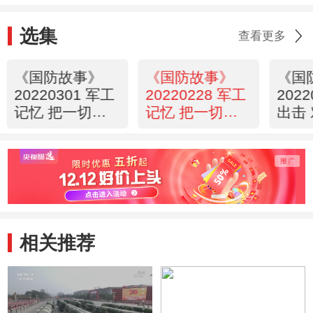
选集
查看更多
《国防故事》
《国防故事》
《国
20220301 军工
20220228 军工
202
记忆 把一切献
记忆 把一切献
出击
给党（2）
给党（1）
相关推荐