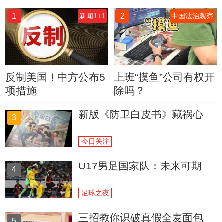
1
2
新闻1+1
中国法治观察
反制美国！中方公布5
上班“摸鱼”公司有权开
项措施
除吗？
新版《防卫白皮书》藏祸心
3
今日关注
U17男足国家队：未来可期
4
足球之夜
三招教你识破真假全麦面包
5