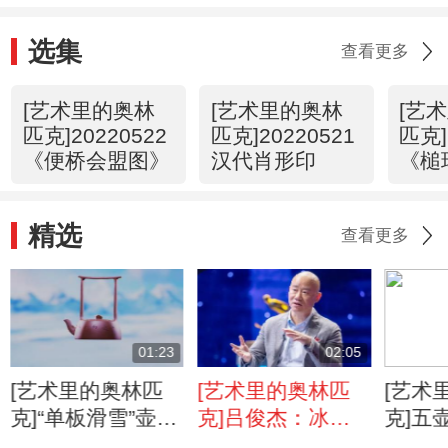
选集
查看更多
[艺术里的奥林
[艺术里的奥林
[艺
匹克]20220522
匹克]20220521
匹克]
《便桥会盟图》
汉代肖形印
《槌
精选
查看更多
01:23
02:05
[艺术里的奥林匹
[艺术里的奥林匹
[艺术
克]“单板滑雪”壶喜
克]吕俊杰：冰雪
克]五
迎八方来客
运动与紫砂壶相融
艺术遇