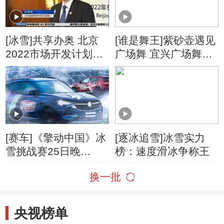
[冰雪]共享办奥 北京
[谁是舞王]紫砂壶遇见
2022市场开发计划启
广场舞 宜兴广场舞别
动
样美
[赛车]《擎动中国》冰
[逐冰追雪]冰雪实力
雪挑战赛25日晚
榜：速度滑冰争称王
燃“擎”之旅
换一批
央视榜单