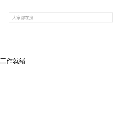
频道大全
栏目大全
片库
4K专区
听
育
电影
国防军事
电视剧
纪录
科教
戏曲
社会与法
少
障工作就绪