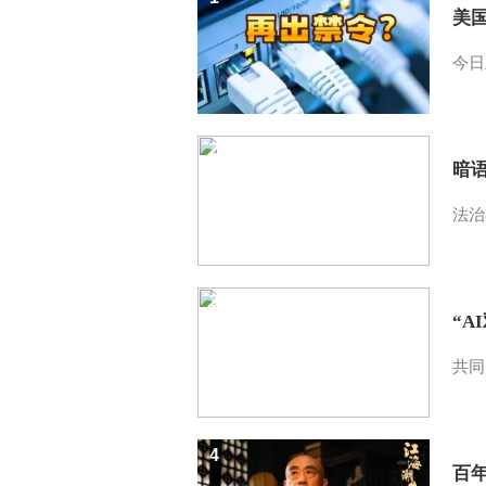
美
今日
2
暗
法治
3
“A
共同
4
百