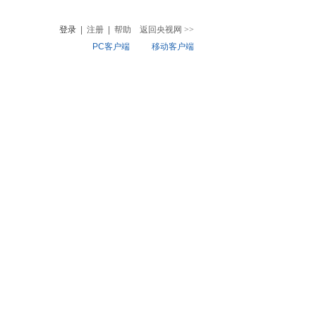
登录
|
注册
|
帮助
返回央视网
>>
PC客户端
移动客户端
音
热榜
微视频
儿
音乐
体育赛事
农业农村