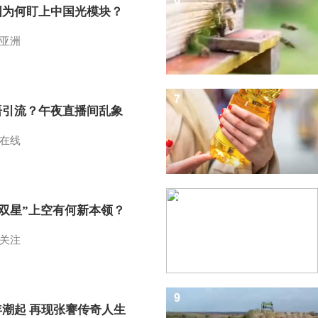
国为何盯上中国光模块？
亚洲
7
语引流？午夜直播间乱象
在线
8
I双星”上空有何新本领？
关注
9
年潮起 再现张謇传奇人生