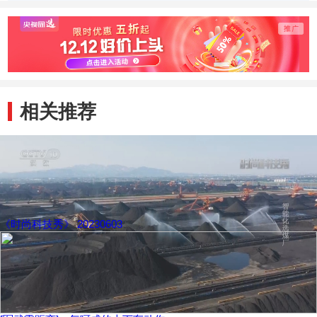
供需合同签订率达
储煤场确保供应不
开采2
到100%
断
开年计
相关推荐
《时尚科技秀》 20230603