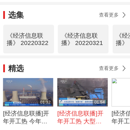
选集
查看更多
《经济信息联
《经济信息联
《经
播》 20220322
播》 20220321
播》 
精选
查看更多
01:32
01:54
[经济信息联播]开
[经济信息联播]开
[经济
年开工热 今年发
年开工热 大型运
年开工
电供热用煤中长期
煤卡车“源源不断”
鄂尔多