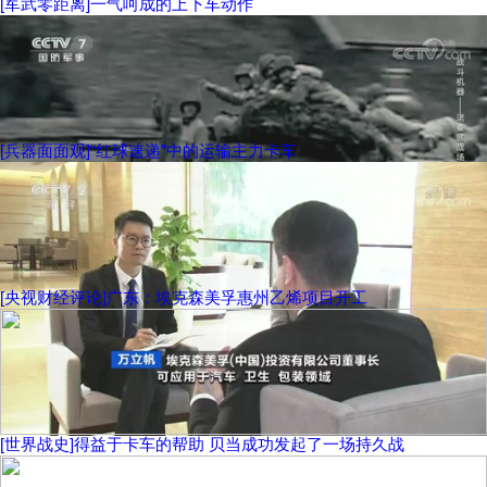
[军武零距离]一气呵成的上下车动作
[兵器面面观]“红球速递”中的运输主力卡车
[央视财经评论]广东：埃克森美孚惠州乙烯项目开工
[世界战史]得益于卡车的帮助 贝当成功发起了一场持久战