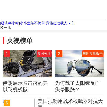
[经济半小时]小小鱼竿不简单 竟能拉动载人卡车
换一批
央视榜单
1
2
共同关注
每周质量报告
伊朗展示被击落的美
为何戴了太阳镜反而
以飞机残骸
头晕眼胀？
美国拟动用战术核武器对抗大
3