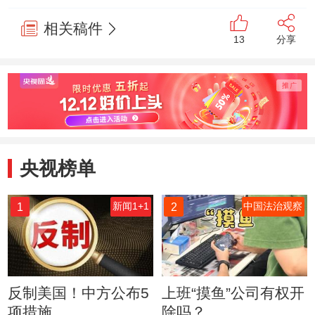
相关稿件
13
分享
央视榜单
1
2
新闻1+1
中国法治观察
反制美国！中方公布5
上班“摸鱼”公司有权开
项措施
除吗？