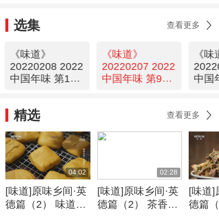
选集
查看更多
《味道》
《味道》
《味
20220208 2022
20220207 2022
2022
中国年味 第10
中国年味 第9集
中国
集 安徽歙县
福州长乐
湖北
精选
查看更多
04:02
02:28
[味道]原味乡间·英
[味道]原味乡间·英
[味道
德篇（2） 味道调
德篇（2） 茶香鸡
德篇（
查员体验制作黄豆
鸡肉吸收茶叶清香
桃鸡