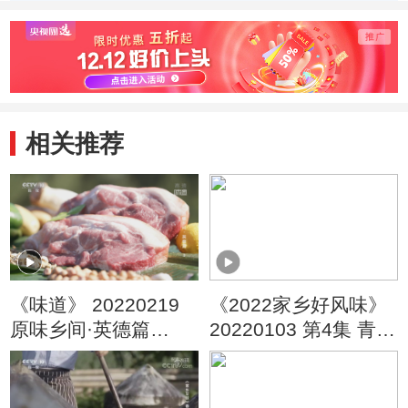
腐
桃的
清香
相关推荐
《味道》 20220219
《2022家乡好风味》
原味乡间·英德篇
20220103 第4集 青海
（3）
大通