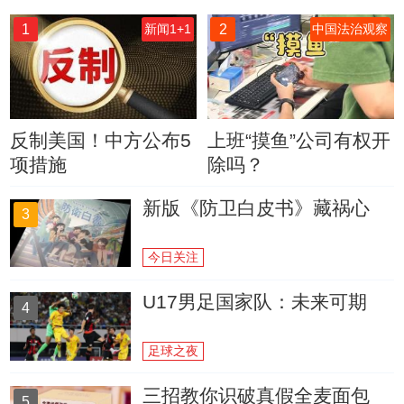
1
2
新闻1+1
中国法治观察
反制美国！中方公布5
上班“摸鱼”公司有权开
项措施
除吗？
新版《防卫白皮书》藏祸心
3
今日关注
U17男足国家队：未来可期
4
足球之夜
三招教你识破真假全麦面包
5