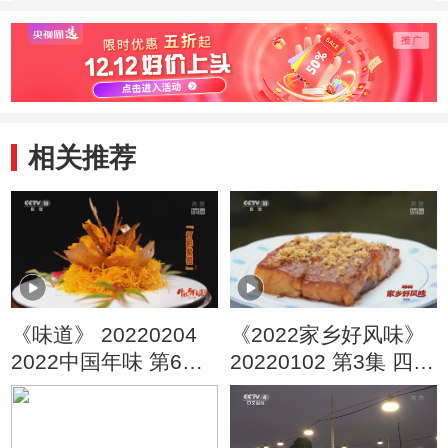
宝怀鸭蕴含美好寓
处理冬笋的秘籍
新意
意
相关推荐
《味道》 20220204
《2022家乡好风味》
2022中国年味 第6集
20220102 第3集 四川
四川达州
省绵阳市