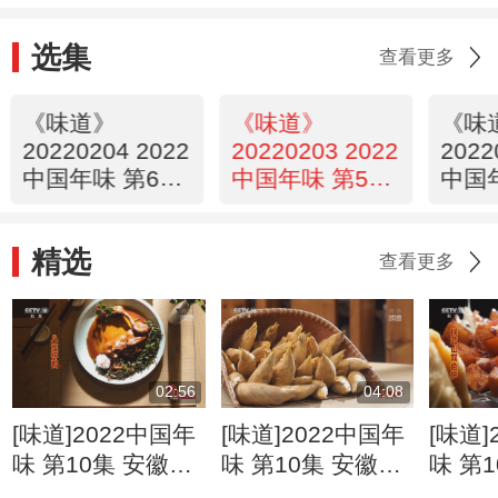
选集
查看更多
《味道》
《味道》
《味
20220204 2022
20220203 2022
2022
中国年味 第6集
中国年味 第5集
中国
四川达州
广东湛江
陕西
精选
查看更多
02:56
04:08
[味道]2022中国年
[味道]2022中国年
[味道]
味 第10集 安徽歙
味 第10集 安徽歙
味 第
县 吃笋不见笋 八
县 吃笋高手教您
县 一