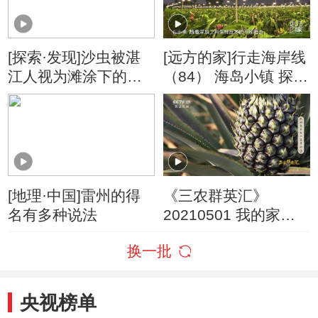
[探索·发现]沙虫被湛
[远方的家]行走海岸线
江人视为滩涂下的金
（84） 海岛小镇 探寻
子
美味
[地理·中国]雷州的得
《三农群英汇》
名有多种说法
20210501 我的家乡
有“菠萝的海”
换一批
央视榜单