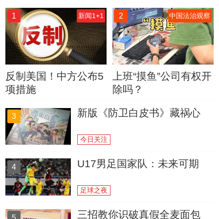
1
2
新闻1+1
中国法治观察
反制美国！中方公布5
上班“摸鱼”公司有权开
项措施
除吗？
新版《防卫白皮书》藏祸心
3
今日关注
U17男足国家队：未来可期
4
足球之夜
三招教你识破真假全麦面包
5