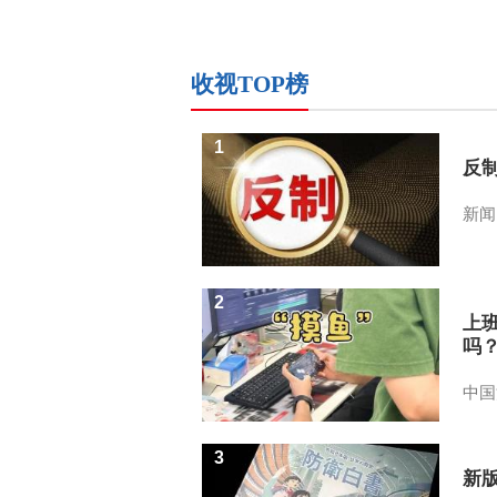
收视TOP榜
1
反
新闻
2
上
吗
中国
3
新