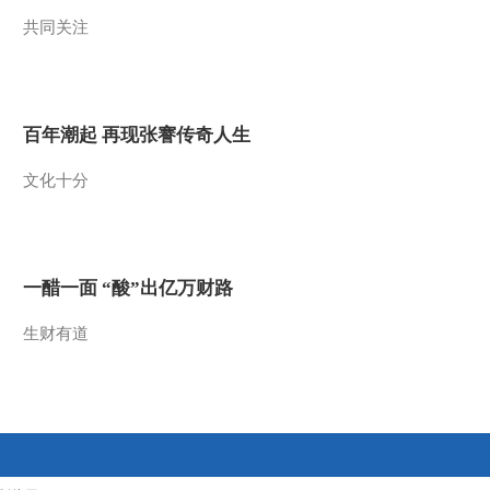
共同关注
2021-12-11 21:25:12
[艺术里的奥林匹
克]20211205 会徽（下）
百年潮起 再现张謇传奇人生
2021-12-05 21:41:32
文化十分
[艺术里的奥林匹
克]20211204 会徽（上）
2021-12-04 22:03:36
一醋一面 “酸”出亿万财路
[艺术里的奥林匹
克]20211128 回望2008 品
生财有道
味《画卷》
2021-11-28 21:31:56
[艺术里的奥林匹
克]20211127 微笑版《顾
拜旦》