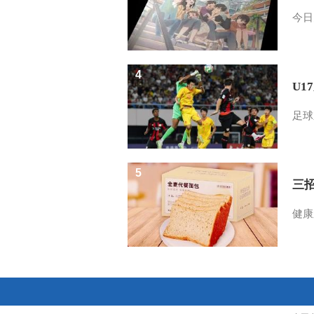
今日
4
U1
足球
5
三
健康