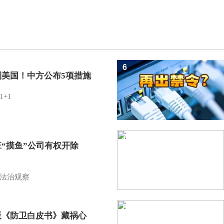
6
制美国！中方公布5项措施
1+1
7
班“摸鱼”公司有权开除
？
法治观察
8
版《防卫白皮书》藏祸心