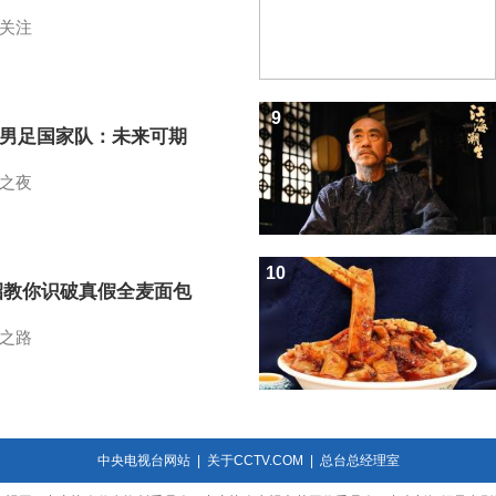
关注
9
7男足国家队：未来可期
之夜
10
招教你识破真假全麦面包
之路
中央电视台网站
|
关于CCTV.COM
|
总台总经理室