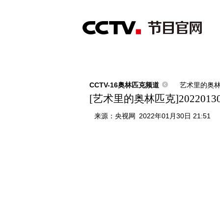
首页
直播
节目单
综合
新闻
财经
综艺
中文国际
体
CCTV-16奥林匹克频道
艺术里的奥
[艺术里的奥林匹克]202201
来源：
央视网
2022年01月30日 21:51