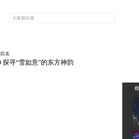
频道大全
栏目大全
片库
4K专区
听
育
电影
国防军事
电视剧
纪录
科教
戏曲
社会与法
少
林匹克
30 探寻“雪如意”的东方神韵
往