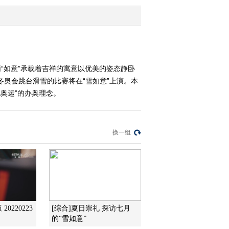
圣火》
2022-01-22 23:30:13
[艺术里的奥林匹
克]20220116 油画上的速
滑
柄“如意”承载着吉祥的寓意以优美的姿态静卧
冬奥会跳台滑雪的比赛将在“雪如意”上演。本
2022-01-16 22:18:12
奥运”的办奥理念。
[艺术里的奥林匹
克]20220115 北京冬奥吉
祥物
换一组
2022-01-15 21:29:16
[艺术里的奥林匹
克]20220109 敦煌壁画-马
术组图（下）
2022-01-09 20:38:56
0220223
[综合]夏日崇礼 探访七月
[艺术里的奥林匹
的“雪如意”
克]20220108 敦煌壁画-马