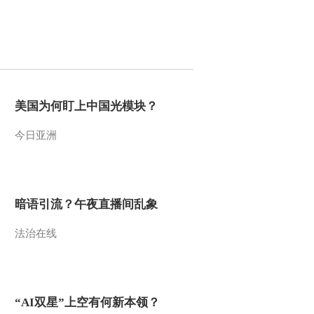
2021-12-25 21:26:26
[艺术里的奥林匹
克]20211219 北京冬奥会
火种灯
2021-12-19 23:44:45
美国为何盯上中国光模块？
[艺术里的奥林匹
今日亚洲
克]20211218 东京奥运组
画
2021-12-18 21:50:49
暗语引流？午夜直播间乱象
[艺术里的奥林匹
克]20211212 火炬“飞扬”
法治在线
2021-12-12 23:19:08
[艺术里的奥林匹
克]20211211 赏析《冰嬉
“AI双星”上空有何新本领？
图》