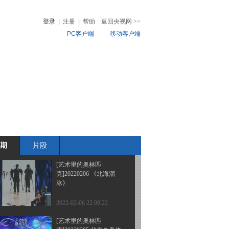
克]20220219 敦煌壁画-摔
跤组图
登录
|
注册
|
帮助
返回央视网
>>
PC客户端
移动客户端
2022-02-19 21:12:40
[艺术里的奥林匹
音
热榜
克]20220213 奥林匹克运
微视频
动雕塑
儿
音乐
体育赛事
农业农村
2022-02-13 21:16:59
[艺术里的奥林匹
克]20220212“冰丝带”国家
速滑馆
期
片段
2022-02-12 20:49:03
[艺术里的奥林匹
克]20220206 《北海溜
冰》
2022-02-06 22:09:22
[艺术里的奥林匹