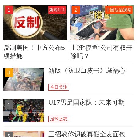
1
2
新闻1+1
中国法治观察
反制美国！中方公布5
上班“摸鱼”公司有权开
项措施
除吗？
新版《防卫白皮书》藏祸心
3
今日关注
U17男足国家队：未来可期
4
足球之夜
三招教你识破真假全麦面包
5