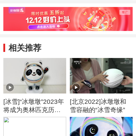
蕴深厚
相关推荐
[冰雪]“冰墩墩”2023年
[北京2022]冰墩墩和
将成为奥林匹克历史
雪容融的“冰雪奇缘”
知识产权