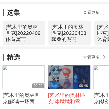
选集
查看更多
[艺术里的奥林
[艺术里的奥林
[艺
匹克]20220409
匹克]20220403
匹克]
体育寓言
隆桑的赛马
体育
精选
查看更多
02:20
00:48
[艺术里的奥林匹
[艺术里的奥林匹
[艺术
克]解读一场两百
克]冰墩墩和雪容
克]梦
多年前的速滑决赛
融：一冰一雪 底
融”的