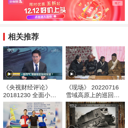
相关推荐
《央视财经评论》
《现场》 20220716
20181230 全面小康
雪域高原上的巡回审
划底线 脱贫攻坚战怎
判
么打？