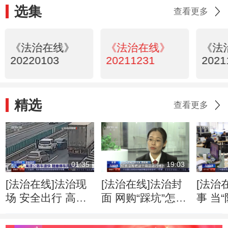
选集
查看更多
《法治在线》
《法治在线》
《法
20220103
20211231
2021
精选
查看更多
01:35
19:03
[法治在线]法治现
[法治在线]法治封
[法治
场 安全出行 高速
面 网购“踩坑”怎么
事 当
公路车速快 随意
办？
上“代
停车风险大