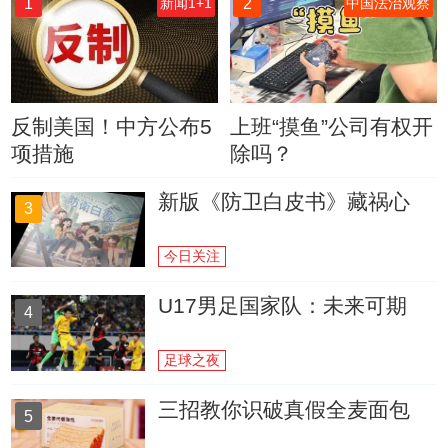
1
2
新闻1+1
中国法治观察
反制美国！中方公布5
上班“摸鱼”公司有权开
项措施
除吗？
新版《防卫白皮书》藏祸心
3
今日关注
U17男足国家队：未来可期
4
足球之夜
三招教你识破真假全麦面包
5