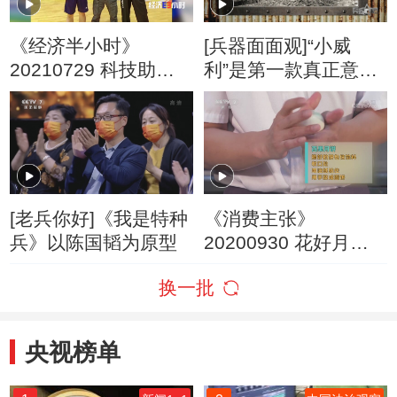
《经济半小时》
[兵器面面观]“小威
20210729 科技助力
利”是第一款真正意义
万家团圆
上的战斗坦克原型车
[老兵你好]《我是特种
《消费主张》
兵》以陈国韬为原型
20200930 花好月圆
过中秋 传统月饼大比
换一批
拼
央视榜单