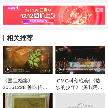
国礼
相关推荐
《国宝档案》
[CMG科创晚会]《热
20161228 神医传奇
烈的少年》 演出院
——医圣李时珍
校：复旦大学 上海交
通大学