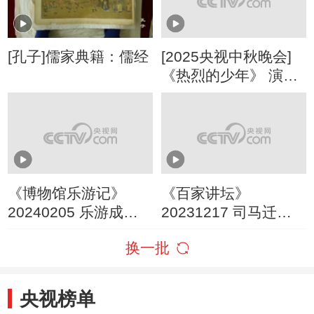
[孔子]儒家典籍：儒经
[2025央视中秋晚会]
《热烈的少年》 演
唱：张英席 王凯 蔡程
昱
《博物馆乐游记》
《百家讲坛》
20240205 乐游成都
20231217 司马迁的
永陵博物馆 鼓
历史时空 4 读书万卷
换一批
央视榜单