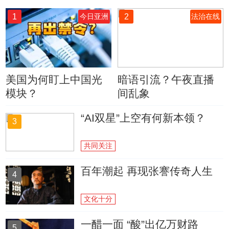
1
2
今日亚洲
法治在线
美国为何盯上中国光
暗语引流？午夜直播
模块？
间乱象
“AI双星”上空有何新本领？
3
共同关注
百年潮起 再现张謇传奇人生
4
文化十分
一醋一面 “酸”出亿万财路
5