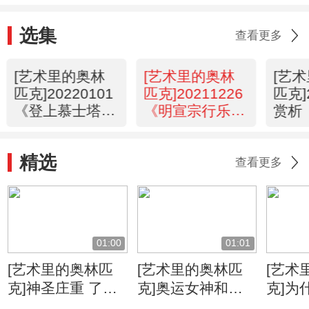
选集
查看更多
[艺术里的奥林
[艺术里的奥林
[艺
匹克]20220101
匹克]20211226
匹克]
《登上慕士塔格
《明宣宗行乐
赏析
峰》（上）
图》
图》
精选
查看更多
01:00
01:01
[艺术里的奥林匹
[艺术里的奥林匹
[艺术
克]神圣庄重 了解
克]奥运女神和胜
克]为
奥运圣火采集历史
利女神有何不同？
《奥