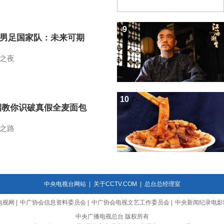
9
7男足国家队：未来可期
之夜
10
招教你识破真假全麦面包
之路
中央电视台网站
|
关于CCTV.COM
|
总台总经理室
电视网
|
中广协会信息资料委员会
|
中广协会电视文艺工作委员会
|
中央新闻纪录电影
中央广播电视总台 版权所有