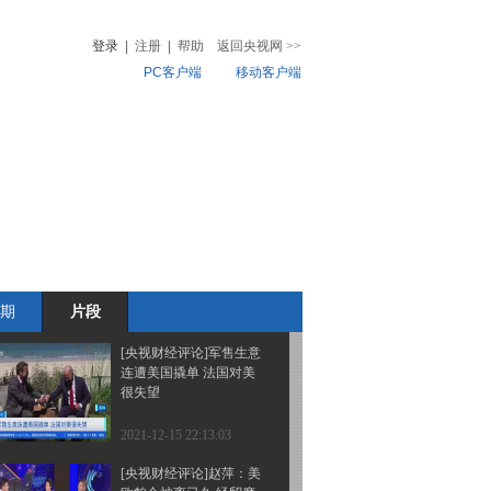
不加息 还得看物价和就
业
登录
|
注册
|
帮助
返回央视网
>>
PC客户端
移动客户端
2021-12-16 22:18:55
[央视财经评论]美联储：
音
热榜
利率不变 加倍缩减资产
微视频
购买规模
儿
音乐
体育赛事
农业农村
2021-12-16 22:16:56
[央视财经评论]魏亮：博
弈改硬抢 疫情下军火生
意不好做
期
片段
2021-12-15 22:14:59
[央视财经评论]军售生意
连遭美国撬单 法国对美
很失望
2021-12-15 22:13:03
[央视财经评论]赵萍：美