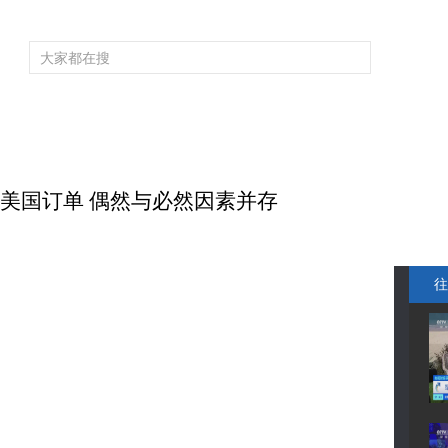
频道大全
栏目大全
片库
4K专区
听
育
电影
国防军事
电视剧
纪录
科教
戏曲
社会与法
少
抢美国订单 偶然与必然因素并存
往