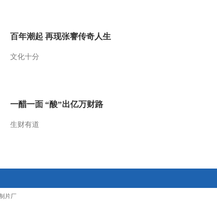
2021-12-13 22:39:05
[央视财经评论]2025年我
百年潮起 再现张謇传奇人生
国制造业人才缺口将近
3000万
文化十分
2021-12-13 22:37:06
[央视财经评论]杨宏山：
不能让误导消费的套路成
为行业规则
一醋一面 “酸”出亿万财路
2021-12-10 22:35:16
生财有道
[央视财经评论]刘戈：诚
信经营 美业发展潜力大
2021-12-10 22:35:16
[央视财经评论]杨宏
制片厂
山：“套路”出来的商业模
式最终会无路可走