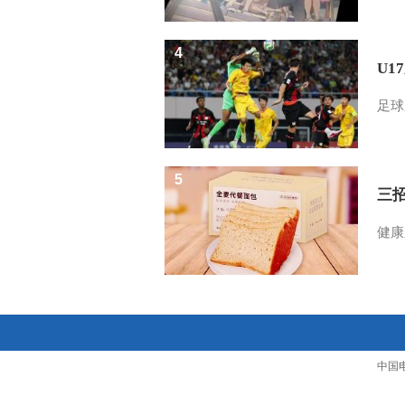
4
U1
足球
5
三
健康
中国