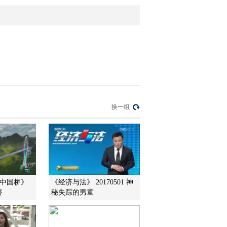
35战机
2021-12-15 22:04:59
[央视财经评论]刘戈：“入
口”行业 保证食品安全是
底线
2021-12-14 22:09:02
[央视财经评论]万喆：保
换一组
障食品安全 要内外部监
督合力
2021-12-14 22:07:03
[央视财经评论]媒体热
议：守牢食品安全底线
·中国桥》
《经济与法》 20170501 神
桥
秘失踪的男童
2021-12-14 22:05:03
[央视财经评论]刘戈：万
无一失 才能打造出食品