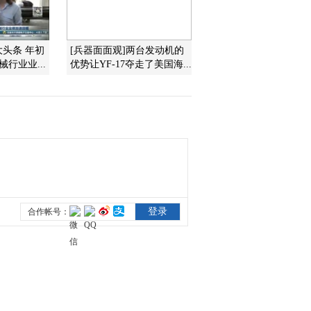
安全“金标准”
2021-12-14 22:05:02
大头条 年初
[兵器面面观]两台发动机的
[央视财经评论]江苏无
行业业...
优势让YF-17夺走了美国海...
锡：市场监管部门介入
全市门店开展排查
2021-12-14 22:01:03
[央视财经评论]万喆：食
品安全大于天 企业必须
重视
2021-12-14 22:01:02
[央视财经评论]星巴克两
门店被曝使用过期食材
2021-12-14 21:59:02
[央视财经评论]教学对接
市场 技能人才受欢迎