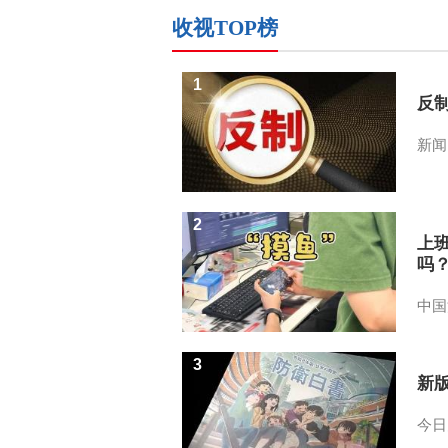
收视TOP榜
1
反
新闻
2
上
吗
中国
3
新
今日