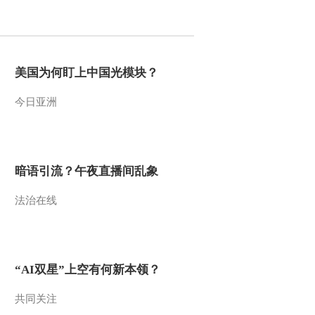
2021-12-13 22:41:06
[央视财经评论]万喆：成
功的职业教育需要与市场
美国为何盯上中国光模块？
充分结合
今日亚洲
2021-12-13 22:41:06
[央视财经评论]万喆：职
业教育要与时代发展相适
应
暗语引流？午夜直播间乱象
2021-12-13 22:41:05
法治在线
[央视财经评论]万喆：提
升职业教育的“名誉” 更要
提升职业教育的实质
2021-12-13 22:41:05
“AI双星”上空有何新本领？
[央视财经评论]储朝晖：
市场需要职业教育层级提
共同关注
升