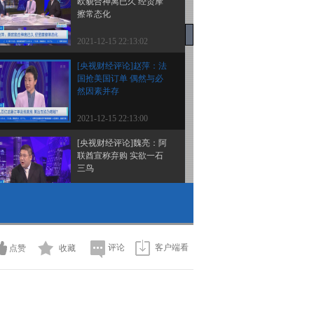
欧貌合神离已久 经贸摩
擦常态化
2021-12-15 22:13:02
[央视财经评论]赵萍：法
国抢美国订单 偶然与必
然因素并存
2021-12-15 22:13:00
[央视财经评论]魏亮：阿
联酋宣称弃购 实欲一石
三鸟
2021-12-15 22:10:59
[央视财经评论]赵萍：军
售订单关系法国大选 修
复裂痕不易
评论
客户端看
点赞
收藏
2021-12-15 22:08:59
[央视财经评论]外媒：阿
联酋通知美国暂停购买F-