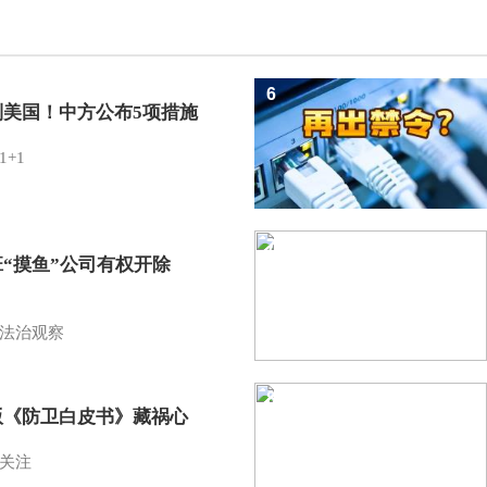
6
制美国！中方公布5项措施
1+1
7
班“摸鱼”公司有权开除
？
法治观察
8
版《防卫白皮书》藏祸心
关注