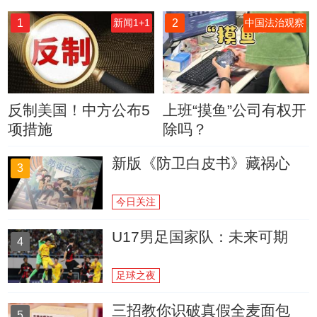
1
2
新闻1+1
中国法治观察
反制美国！中方公布5
上班“摸鱼”公司有权开
项措施
除吗？
新版《防卫白皮书》藏祸心
3
今日关注
U17男足国家队：未来可期
4
足球之夜
三招教你识破真假全麦面包
5