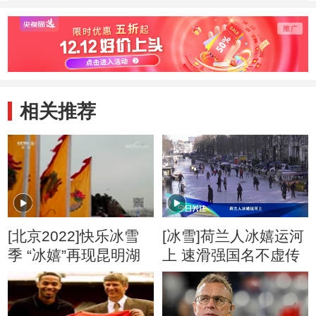
化
相关推荐
[北京2022]快乐冰雪
[冰雪]荷兰人冰嬉运河
季 “冰嬉”再现昆明湖
上 速滑强国名不虚传