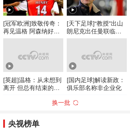
[冠军欧洲]致敬传奇：
[天下足球]“教授”出山
再见温格 阿森纳好
朗尼克出任曼联临时
运！
主帅
[英超]温格：从未想到
[国内足球]解读新政：
离开 但总有结束的一
俱乐部名称非企业化
天
换一批
央视榜单