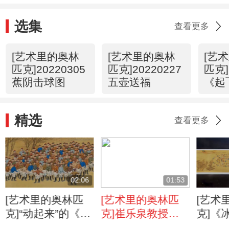
选集
查看更多
[艺术里的奥林
[艺术里的奥林
[艺
匹克]20220305
匹克]20220227
匹克]
蕉阴击球图
五壶送福
《起
战》
精选
查看更多
02:06
01:53
[艺术里的奥林匹
[艺术里的奥林匹
[艺术
克]“动起来”的《冰
克]崔乐泉教授解
克]《
嬉图》你见过吗？
读中国千年冰嬉文
览古代