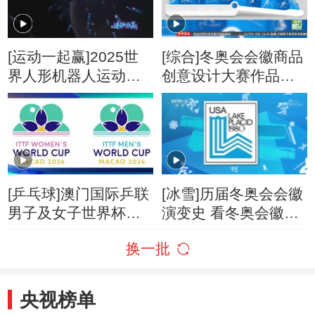
[运动一起赢]2025世
[综合]冬奥会会徽商品
界人形机器人运动会
创意设计大赛作品众
会徽发布
筹预售
[乒乓球]澳门国际乒联
[冰雪]历届冬奥会会徽
男子及女子世界杯会
演变史 看冬奥会徽变
徽、吉祥物等公布
迁
换一批
央视榜单