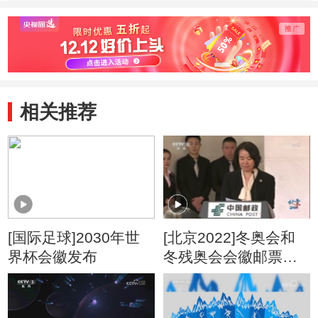
同根
新
素
相关推荐
[国际足球]2030年世
[北京2022]冬奥会和
界杯会徽发布
冬残奥会会徽邮票首
发