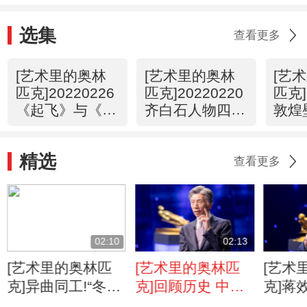
选集
查看更多
[艺术里的奥林
[艺术里的奥林
[艺
匹克]20220226
匹克]20220220
匹克]
《起飞》与《挑
齐白石人物四条
敦煌
战》
屏
组图
精选
查看更多
02:10
02:13
[艺术里的奥林匹
[艺术里的奥林匹
[艺术
克]异曲同工!“冬
克]回顾历史 中国
克]蒋
梦”与“中国印”文源
的会徽设计更显创
解会徽