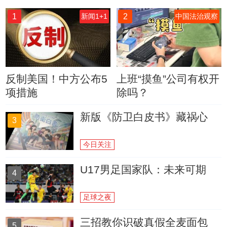
1
2
新闻1+1
中国法治观察
反制美国！中方公布5
上班“摸鱼”公司有权开
项措施
除吗？
新版《防卫白皮书》藏祸心
3
今日关注
U17男足国家队：未来可期
4
足球之夜
三招教你识破真假全麦面包
5