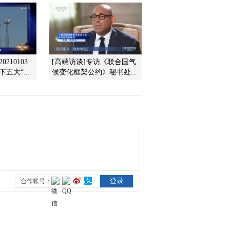
价真要飞上天？
2021-10-25 22:29:48
《央视财经评论》
20211022 多地菜价突
破“十元” 菜价还会涨吗？
210103
[高端访谈]专访《联合国气
五大“...
候变化框架公约》秘书处...
2021-10-22 22:49:43
《央视财经评论》
20211021 价格飞涨！谁
在制造全球能源恐慌？
2021-10-21 22:43:41
《央视财经评论》
20211020 秋粮收获近八
成 增产如何又增收？
2021-10-20 23:19:39
《央视财经评论》
20211019 日均倒闭企业
400家 “越南制造”会被抛