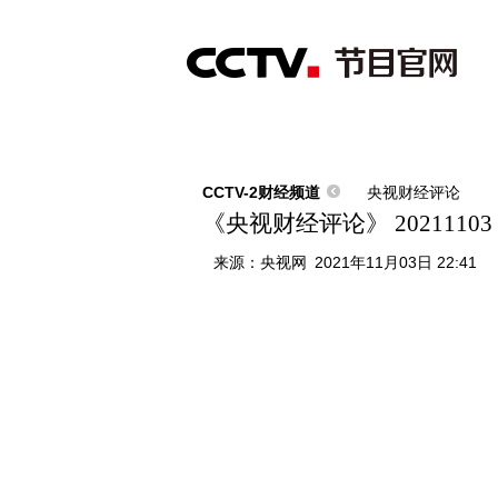
首页
直播
节目单
综合
新闻
财经
综艺
中文国际
体
CCTV-2财经频道
央视财经评论
《央视财经评论》 202111
来源：
央视网
2021年11月03日 22:41