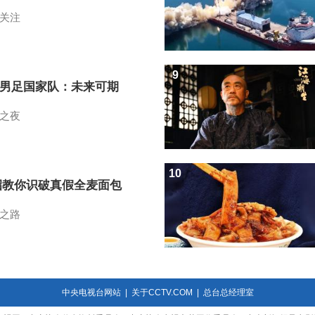
关注
9
7男足国家队：未来可期
之夜
10
招教你识破真假全麦面包
之路
中央电视台网站
|
关于CCTV.COM
|
总台总经理室