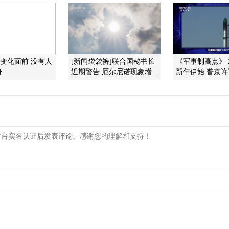
候变化面前 没有人
[新闻袋袋裤]联合国秘书长
《军事制高点》 20
身
近期警告 厄尔尼诺现象增...
新年伊始 普京许下