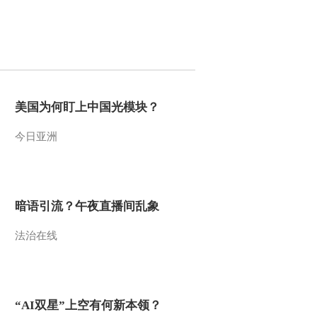
弃吗？
2021-10-19 22:41:42
《央视财经评论》
20211018 增速9.8% 中国
经济后劲有多足？
2021-10-18 22:31:37
美国为何盯上中国光模块？
《央视财经评论》
今日亚洲
20211015 航天员“太空出
差” 硬核科技保驾护航
2021-10-15 22:41:31
暗语引流？午夜直播间乱象
《央视财经评论》
20211014 如何夯实养老
服务体系？
法治在线
2021-10-14 22:33:31
《央视财经评论》
20211013 大美河山 共同
“AI双星”上空有何新本领？
家园