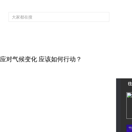
频道大全
栏目大全
片库
4K专区
听
育
电影
国防军事
电视剧
纪录
科教
戏曲
社会与法
少
03 应对气候变化 应该如何行动？
往