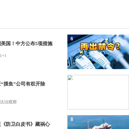
6
制美国！中方公布5项措施
1+1
7
班“摸鱼”公司有权开除
？
法治观察
8
版《防卫白皮书》藏祸心