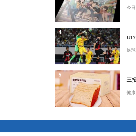
今日
4
U1
足球
5
三
健康