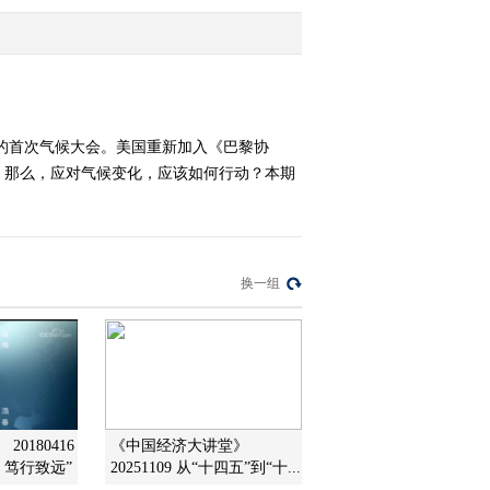
篮子”要拎稳！
2021-10-29 23:51:34
《央视财经评论》
20211028 煤价大跌 “燃煤
之急”解了么？
来的首次气候大会。美国重新加入《巴黎协
。那么，应对气候变化，应该如何行动？本期
2021-10-28 22:39:38
《央视财经评论》
20211027 20天大涨57%
猪肉价格真的要涨了？
换一组
2021-10-27 22:07:42
《央视财经评论》
20211026 北京冬奥会倒
计时100天 如何全力冲
刺？
2021-10-26 22:39:45
0180416
《中国经济大讲堂》
《央视财经评论》
 笃行致远”
20251109 从“十四五”到“十...
20211025 价格飙升！油