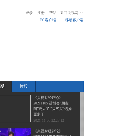
20211110 10月CPI涨幅扩
大 蔬菜 鸡蛋如何保供稳
登录
|
注册
|
帮助
返回央视网
>>
价？
PC客户端
移动客户端
2021-11-10 22:30:56
《央视财经评论》
音
热榜
20211109 万亿美元搞基
微视频
建 美国指望谁买单？
儿
音乐
体育赛事
农业农村
2021-11-09 22:10:59
《央视财经评论》
20211108 索要企业数据
美国政府想要的是什么？
期
片段
2021-11-08 22:27:04
《央视财经评论》
20211105 进博会“朋友
圈”更大了 “买买买”选择
更多了
2021-11-05 22:27:12
《央视财经评论》