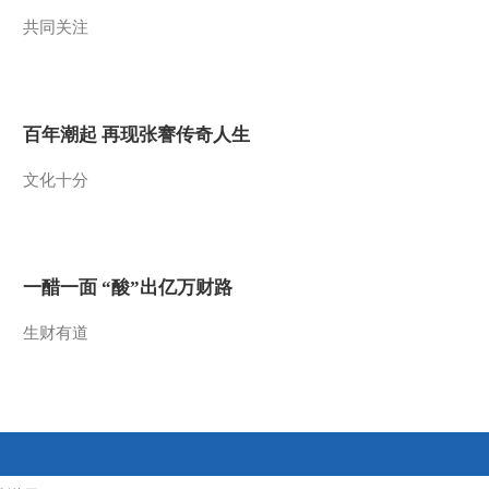
共同关注
2021-10-13 22:37:28
《央视财经评论》
20211012 “能涨能跌”的市
场化电价机制来了
百年潮起 再现张謇传奇人生
2021-10-12 22:37:27
文化十分
《央视财经评论》
20211011 罕见秋汛袭击
山西 应对难度有多大？
2021-10-11 22:45:24
一醋一面 “酸”出亿万财路
《央视财经评论》
20211008 能源价格暴涨
生财有道
这个冬天不好过？
2021-10-08 23:07:20
《央视财经评论》
20211007 秋粮丰收在望
饭碗端得更牢