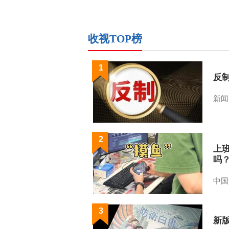
收视TOP榜
1
反
新闻
2
上
吗
中国
3
新