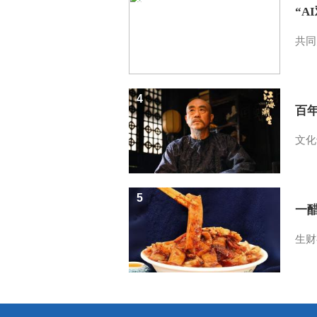
“A
共同
4
百
文化
5
一醋
生财