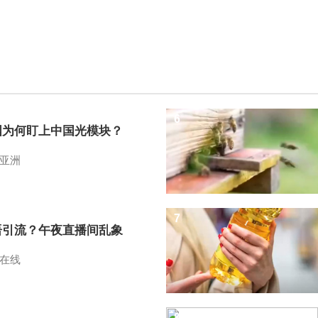
6
国为何盯上中国光模块？
亚洲
7
语引流？午夜直播间乱象
在线
8