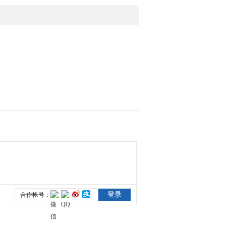
态
2021-08-20 10:18:56
[新闻直播间]美国 国会大
厦附近遭遇炸弹威胁 一
嫌疑人被捕
2021-08-20 10:16:55
[新闻直播间]海地 海地发
生里氏7.3级地震 海地医
院人满为患 大量灾民等
待援助
2021-08-20 10:14:57
[新闻直播间]布拉柴维尔
世卫组织非洲区域办事处
召开记者会 非洲新冠疫
苗短缺 高收入国...
2021-08-20 10:14:56
[新闻直播间]改革完善中
央财政科研经费管理 科