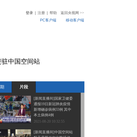
市公共交通逐步恢复
登录
|
注册
|
帮助
返回央视网
>>
PC客户端
移动客户端
2021-08-20 10:38:54
[新闻直播间]江苏多城市
音
热榜
公共交通 客运班线有序
微视频
恢复
儿
音乐
体育赛事
农业农村
2021-08-20 10:36:55
进驻中国空间站
[新闻直播间]江苏扬州 今
起再次开展重点地区大规
模核酸检测
期
片段
2021-08-20 10:34:55
[新闻直播间]国家卫健委
通报19日新冠肺炎疫情
新增确诊病例33例 其中
本土病例4例
2021-08-20 10:32:55
[新闻直播间]中国空间站