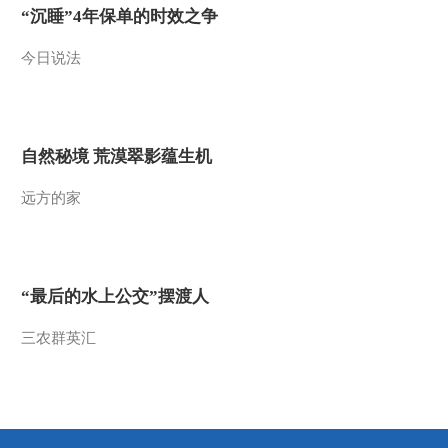
“沉睡”4年保单的时效之争
2021-08-20 10:08:55
今日说法
[新闻直播间]改革完善中
央财政科研经费管理 赋
予科研人员更大的经费使
用自主权
2021-08-20 10:08:55
自然秘境 荒漠翠影蕴生机
[新闻直播间]财政部 今年
远方的家
中央财政科技支出预算安
排3227亿元
2021-08-20 10:06:56
[新闻直播间]关注儿童安
“最后的水上公交”摆渡人
全 儿童室内被卡 家长切
勿掉以轻心
三农群英汇
2021-08-20 10:06:56
[新闻直播间]关注儿童安
全 儿童脚卷进车辆后轮
消防破拆救援