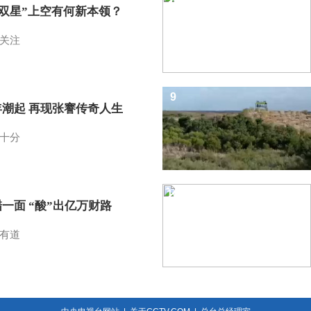
I双星”上空有何新本领？
关注
9
年潮起 再现张謇传奇人生
十分
10
一面 “酸”出亿万财路
有道