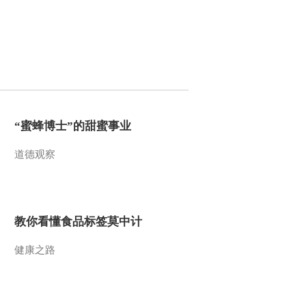
研项目经费中用于“人”的
费用超50%
2021-08-20 10:12:56
[新闻直播间]全国人大常
委会表决通过多项法律和
决定
2021-08-20 10:12:55
“蜜蜂博士”的甜蜜事业
[新闻直播间]美国 新冠肺
炎疫情 美国50岁以下成
人及儿童住院率刷新纪录
道德观察
2021-08-20 10:12:55
[新闻直播间]美国 新冠肺
炎疫情 累计确诊超3726
教你看懂食品标签莫中计
万例 死亡超62.4万例
健康之路
2021-08-20 10:10:55
[新闻直播间]世卫组织统
计数据 全球累计新冠肺
炎确诊病例超2.09亿例