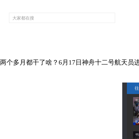
频道大全
栏目大全
片库
4K专区
听
育
电影
国防军事
电视剧
纪录
科教
戏曲
社会与法
少
站两个多月都干了啥？6月17日神舟十二号航天员
往