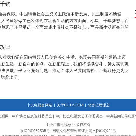
诺千钧
重要保障。中国特色社会主义民主政治不断发展、民主制度不断健
，人民当家做主已经体现在社会生活的方方面面。小康，千年梦想，百
史兑现了庄严承诺，全面建成小康社会不是终点，而是新生活新奋斗的
）
贫攻坚
志着我们党在团结带领人民创造美好生活、实现共同富裕的道路上迈
是新生活、新奋斗的起点。在新征程上，我们将接续奋斗，努力实现巩
解决发展不平衡不充分问题，推动全体人民共同富裕，不断取得更为明
 脱贫攻坚）
中央电视台网站
|
关于CCTV.COM
|
总台总经理室
电视网
|
中广协会信息资料委员会
|
中广协会电视文艺工作委员会
|
中央新闻纪录电影
中央广播电视总台 版权所有
京ICP证060535号
网络文化经营许可证文网文[2010]024号