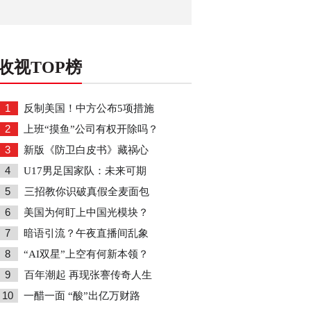
收视TOP榜
1
反制美国！中方公布5项措施
2
上班“摸鱼”公司有权开除吗？
3
新版《防卫白皮书》藏祸心
4
U17男足国家队：未来可期
5
三招教你识破真假全麦面包
6
美国为何盯上中国光模块？
7
暗语引流？午夜直播间乱象
8
“AI双星”上空有何新本领？
9
百年潮起 再现张謇传奇人生
10
一醋一面 “酸”出亿万财路