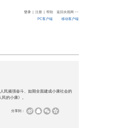
登录
|
注册
|
帮助
返回央视网
>>
PC客户端
移动客户端
音
热榜
微视频
儿
音乐
体育赛事
农业农村
人民顽强奋斗、如期全面建成小康社会的
人民的小康》。
分享到：