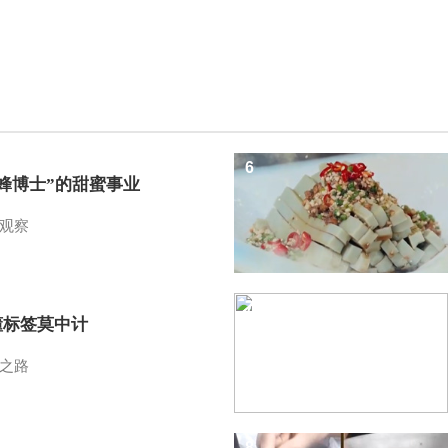
6
蜜蜂博士”的甜蜜事业
观察
7
懂标签莫中计
之路
8