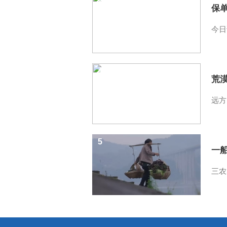
保
今日
4
荒
远方
5
一
三农