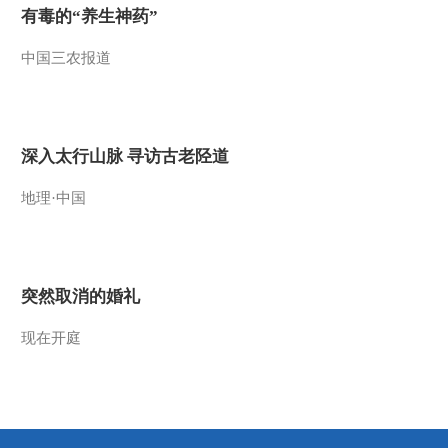
有毒的“养生神药”
显身手
2021-07-17 23:38:42
中国三农报道
[24小时]倒计时6天！东京
奥运会即将于7月23日开
幕·奖牌榜大猜想 东京奥
运会或为“...
2021-07-17 23:36:42
深入太行山脉 寻访古老陉道
[24小时]倒计时6天！东京
地理·中国
奥运会即将于7月23日开
幕 东京奥运村确诊首例
新冠肺炎病例
2021-07-17 23:32:42
[24小时]倒计时6天！东京
突然取消的婚礼
奥运会即将于7月23日开
幕 日媒：日本疫情与首
现在开庭
相期望“温差...
2021-07-17 23:30:42
[24小时]倒计时6天！东京
奥运会即将于7月23日开
幕 国乒出征东京 球迷热