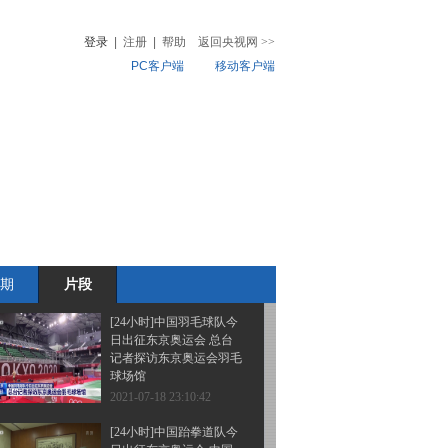
奥运会开幕在即 捷克代
表队一工作人员新冠病毒
登录
|
注册
|
帮助
返回央视网
>>
检测阳性
PC客户端
移动客户端
2021-07-18 23:18:39
[24小时]倒计时5天 东京
音
热榜
奥运会开幕在即 东京都
微视频
单日新增确诊病例创近半
年来新高
儿
音乐
体育赛事
农业农村
2021-07-18 23:16:39
[24小时]倒计时5天 东京
奥运会开幕在即 朱婷 赵
帅担任开幕式中国代表团
旗手
期
片段
2021-07-18 23:12:39
[24小时]中国羽毛球队今
日出征东京奥运会 总台
记者探访东京奥运会羽毛
球场馆
2021-07-18 23:10:42
[24小时]中国跆拳道队今