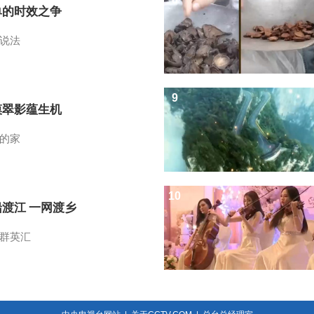
单的时效之争
说法
9
漠翠影蕴生机
的家
10
船渡江 一网渡乡
群英汇