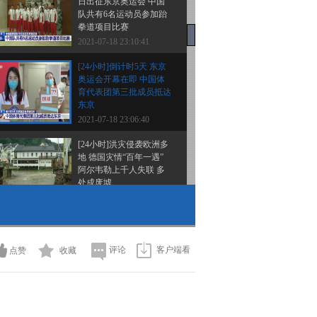
日出征东京奥运会 中国
队共有6名运动员参加跆
拳道项目比赛
2021-07-18 23:10:41
[24小时]倒计时5天 东京
奥运会开幕在即 中国体
育代表团第三批成员抵达
东京
2021-07-18 23:06:40
[24小时]洪灾侵袭欧洲多
地 德国灾情“百年一遇”
阿尔韦勒上千人失联 多
处成废墟
2021-07-17 23:58:42
[24小时]洪灾侵袭欧洲多
地 德国灾情“百年一遇”
德国国防部宣布启动军事
评论
客户端看
点赞
收藏
灾难警报
2021-07-17 23:54:42
[24小时]倒计时6天！东京
奥运会即将于7月23日开