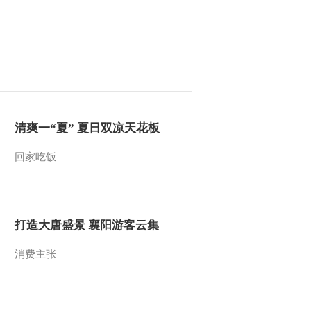
2021-07-17 23:46:43
[24小时]遇见你 98岁“功
夫奶奶”张和仙
2021-07-17 23:44:42
清爽一“夏” 夏日双凉天花板
[24小时]主播点评 98
岁“功夫奶奶”张和仙 功夫
精神永不老
回家吃饭
2021-07-17 23:42:44
[24小时]遇见你 98岁“功
夫奶奶”张和仙 自幼习武
打造大唐盛景 襄阳游客云集
拳不离手
消费主张
2021-07-17 23:42:43
[24小时]遇见你 98岁“功
夫奶奶”张和仙 火到国
外！“功夫奶奶”武林大会