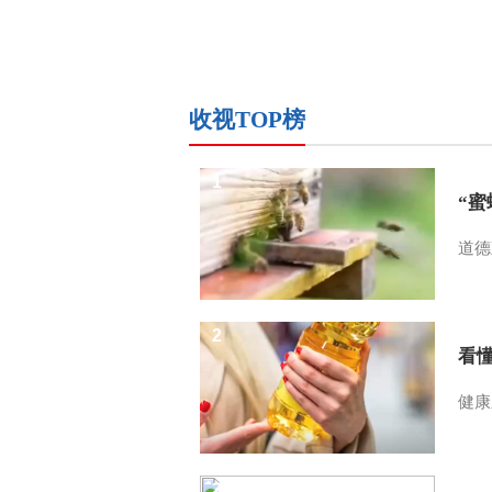
收视TOP榜
1
“
道德
2
看
健康
3