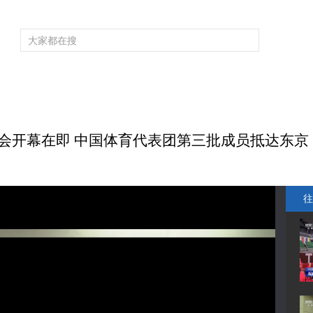
频道大全
栏目大全
片库
4K专区
听
育
电影
国防军事
电视剧
纪录
科教
戏曲
社会与法
少
奥运会开幕在即 中国体育代表团第三批成员抵达东京
往