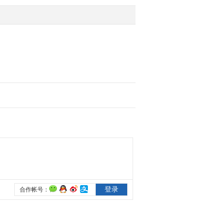
幕 777人 中国境外参加奥
运会规...
2021-07-17 23:52:44
[24小时]洪灾侵袭欧洲多
地 德国灾情“百年一遇”
受灾民众：想不到会这样
什么都没了
2021-07-17 23:50:42
[24小时]洪灾侵袭欧洲多
地 德国灾情“百年一遇”
至少135人死亡 仍有多人
下落不明
2021-07-17 23:48:42
[24小时]新疆昭苏 草原上
演“天马浴河”
2021-07-17 23:46:44
[24小时]新疆昭苏 天马是
怎样“炼”成的