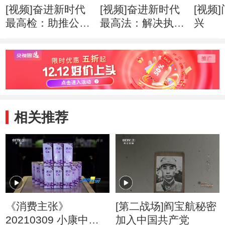
[视频]奋进新时代
[视频]奋进新时代
[视频
最高检：助推公益
最高法：解决执行
兴
诉讼
难
相关推荐
《消费主张》
[第二战场]阎宝航秘密
20210309 小康中国
加入中国共产党