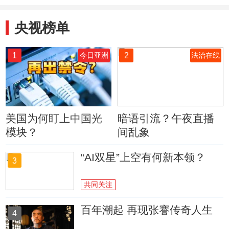
央视榜单
1
2
今日亚洲
法治在线
美国为何盯上中国光
暗语引流？午夜直播
模块？
间乱象
“AI双星”上空有何新本领？
3
共同关注
百年潮起 再现张謇传奇人生
4