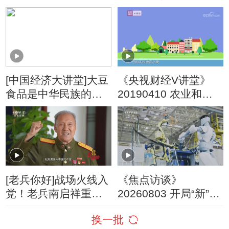
餐桌上的革命：牛奶
篇
[中国经济大讲堂]大豆
《央视财经V讲堂》
食品是中华民族的经
20190410 农业和农
典美食
村 为什么要坚持“优先
发展”？
[老兵你好]战场火线入
《焦点访谈》
党！老兵南启祥重温
20260803 开局“新”力
入党誓词
量 “新新三样”扬帆出
换一批
海