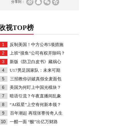
分享到：
收视TOP榜
1
反制美国！中方公布5项措施
2
上班“摸鱼”公司有权开除吗？
3
新版《防卫白皮书》藏祸心
4
U17男足国家队：未来可期
5
三招教你识破真假全麦面包
6
美国为何盯上中国光模块？
7
暗语引流？午夜直播间乱象
8
“AI双星”上空有何新本领？
9
百年潮起 再现张謇传奇人生
10
一醋一面 “酸”出亿万财路