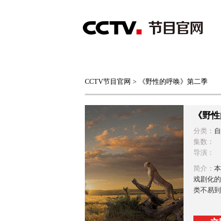
首页
直播
节目单
CCTV节目官网
> 《野性的呼唤》第二季
综合
新闻
财经
综艺
中文国际
体
《野性
分类：
自
集数：
导演：
简介：
本
戏剧化的
类不易