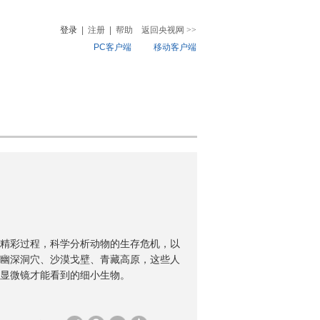
登录
|
注册
|
帮助
返回央视网
>>
PC客户端
移动客户端
音
热榜
微视频
儿
音乐
体育赛事
农业农村
精彩过程，科学分析动物的生存危机，以
幽深洞穴、沙漠戈壁、青藏高原，这些人
显微镜才能看到的细小生物。