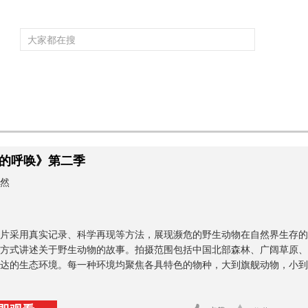
频道大全
栏目大全
片库
4K专区
听
育
电影
国防军事
电视剧
纪录
科教
戏曲
社会与法
少
的呼唤》第二季
然
片采用真实记录、科学再现等方法，展现濒危的野生动物在自然界生存的
方式讲述关于野生动物的故事。拍摄范围包括中国北部森林、广阔草原、
到达的生态环境。每一种环境均聚焦各具特色的物种，大到旗舰动物，小到