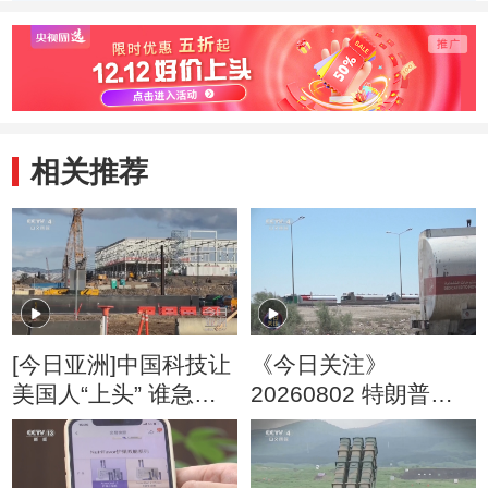
下进入热带植物园
息地 
走”原
相关推荐
[今日亚洲]中国科技让
《今日关注》
美国人“上头” 谁急
20260802 特朗普叫
了？
停“最大规模”打击 伊
朗称摧毁美军F-35战
机