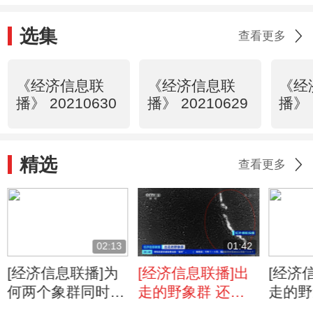
选集
查看更多
《经济信息联
《经济信息联
《经
播》 20210630
播》 20210629
播》 
精选
查看更多
02:13
01:42
[经济信息联播]为
[经济信息联播]出
[经济
何两个象群同时出
走的野象群 还有
走的野
走保护区？
一群！17头野象南
探访北