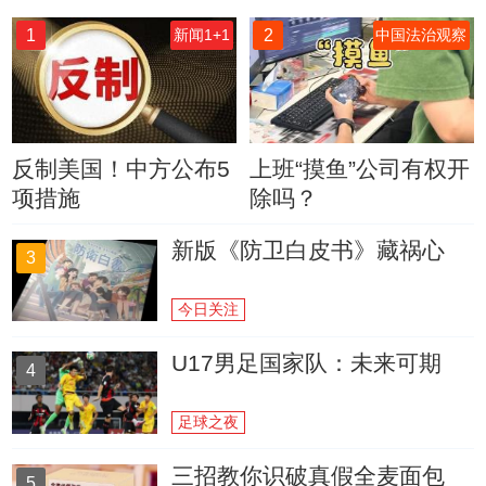
1
2
新闻1+1
中国法治观察
反制美国！中方公布5
上班“摸鱼”公司有权开
项措施
除吗？
新版《防卫白皮书》藏祸心
3
今日关注
U17男足国家队：未来可期
4
足球之夜
三招教你识破真假全麦面包
5