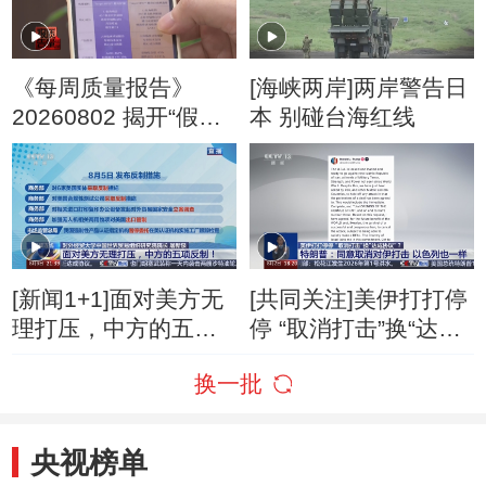
《每周质量报告》
[海峡两岸]两岸警告日
20260802 揭开“假洋
本 别碰台海红线
牌”的真面目
[新闻1+1]面对美方无
[共同关注]美伊打打停
理打压，中方的五项
停 “取消打击”换“达成
反制！
协议”？特朗普：同意
换一批
取消对伊打击 以色列
也一样
央视榜单