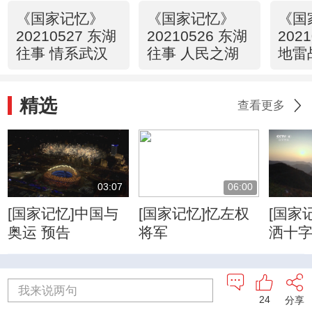
《国家记忆》
《国家记忆》
《国
20210527 东湖
20210526 东湖
202
往事 情系武汉
往事 人民之湖
地雷
刃
精选
查看更多
03:07
06:00
[国家记忆]中国与
[国家记忆]忆左权
[国家
奥运 预告
将军
洒十
我来说两句
24
分享