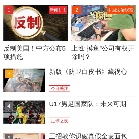
1
2
新闻1+1
中国法治观察
反制美国！中方公布5
上班“摸鱼”公司有权开
项措施
除吗？
新版《防卫白皮书》藏祸心
3
今日关注
U17男足国家队：未来可期
4
足球之夜
三招教你识破真假全麦面包
5