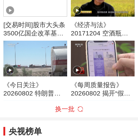
[交易时间]股市大头条
《经济与法》
3500亿国企改革基金
20171204 空酒瓶引
启动 首单投向中国中
发的诉讼
冶
《今日关注》
《每周质量报告》
20260802 特朗普叫
20260802 揭开“假洋
停“最大规模”打击 伊
牌”的真面目
换一批
朗称摧毁美军F-35战
机
央视榜单