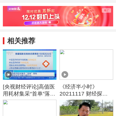
康美连续3年有组
什么是“特别代表
首单“
织实施财务造假约
人诉讼”？特别在
诉讼”
300亿
哪儿？
案？
相关推荐
[央视财经评论]高值医
《经济半小时》
用耗材集采“首单”落地
20211117 财经探
冠脉支架平均降价超
真：康美财务造假案
90%
始末