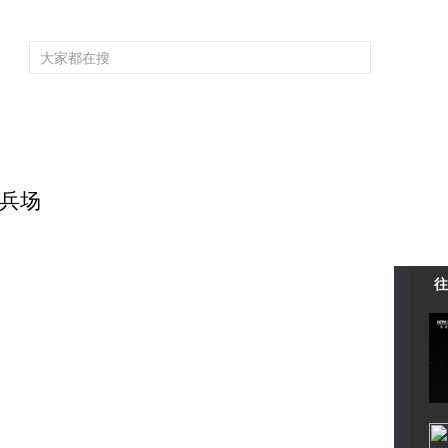
频道大全
栏目大全
片库
4K专区
听
育
电影
国防军事
电视剧
纪录
科教
戏曲
社会与法
少
练兵场
往