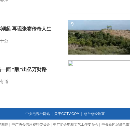
关注
9
年潮起 再现张謇传奇人生
十分
10
一面 “酸”出亿万财路
有道
中央电视台网站
|
关于CCTV.COM
|
总台总经理室
电视网
|
中广协会信息资料委员会
|
中广协会电视文艺工作委员会
|
中央新闻纪录电影