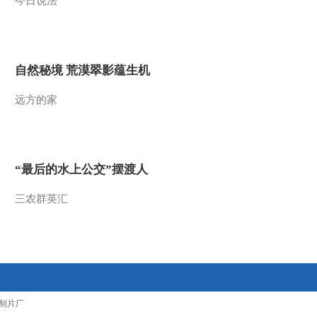
今日说法
2020-11-07 23:46:17
《对话》 20201024 脱贫
一个都不能少
自然秘境 荒漠翠影蕴生机
2020-10-25 01:13:03
远方的家
《对话》 20201017 文化
产业好生意
“最后的水上公交”摆渡人
2020-10-17 23:03:26
三农群英汇
《对话》 20201010 为什
么是深圳
2020-10-11 01:33:49
《对话》 20201003 中国
航天“超级2020”
制片厂