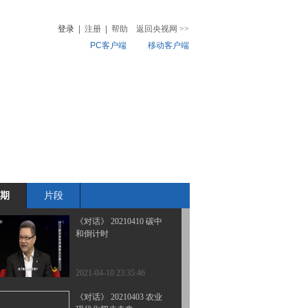
生活城市新愿景
登录
|
注册
|
帮助
返回央视网
>>
PC客户端
移动客户端
2021-05-01 22:56:33
《对话》 20210424 5G的
音
热榜
强应用
微视频
儿
音乐
体育赛事
农业农村
2021-04-24 22:42:57
《对话》 20210417 碳中
和倒计时：氢能之热
期
片段
2021-04-17 22:47:21
《对话》 20210410 碳中
和倒计时
2021-04-10 23:35:46
《对话》 20210403 农业