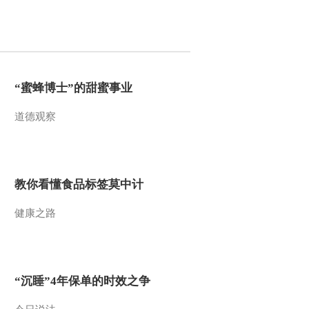
2020-12-06 01:58:42
《对话》 20201128 奔跑
吧！快递
“蜜蜂博士”的甜蜜事业
2020-11-28 23:53:06
道德观察
《对话》 20201121 从“三
头在外”到“三个世界第
一”
2020-11-21 23:59:30
教你看懂食品标签莫中计
《对话》 20201114 “走村
健康之路
直播看脱贫”特别节目
2020-11-15 01:45:53
《对话》 20201107 进博
“沉睡”4年保单的时效之争
会：开放中国的世界机会