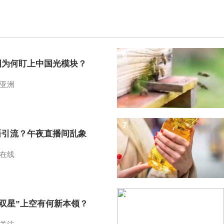
6
国为何盯上中国光模块？
亚洲
7
语引流？午夜直播间乱象
在线
8
I双星”上空有何新本领？