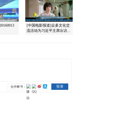
2021-01-09 22:52:49
《对话》 20210102 智能
160913
[中国电影报道]众多文化交
经济：“云”知道答案
流活动为习近平主席出访...
2021-01-02 23:47:09
《对话》 20201226 向上
攀登：上市公司再出发
2020-12-27 00:35:32
《对话》 20201219 资本
市场的创新动能
2020-12-19 23:17:56
《对话》 20201205 新经
济的新思维