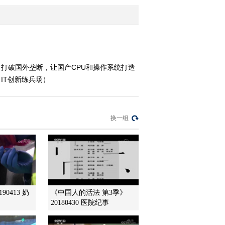
2021-02-28 00:18:03
《对话》 20210220 数字
化热潮下的冷思考
何打破国外垄断，让国产CPU和操作系统打造
 IT创新练兵场）
2021-02-20 22:46:27
《对话》 20210206 一头
猪的中国“芯”
换一组
2021-02-06 22:45:14
《对话》 20210130 好奇
心造就科学家
2021-01-31 01:33:36
90413 奶
《中国人的活法 第3季》
20180430 医院纪事
《对话》 20210109 新经
济的变与不变