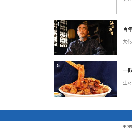
共同
4
百
文化
5
一醋
生财
中国