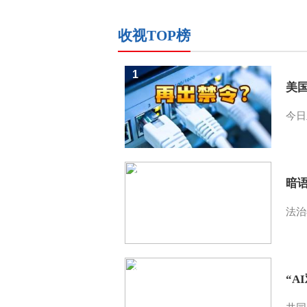
收视TOP榜
1
美
今日
2
暗
法治
3
“A