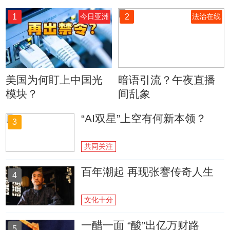
1
2
今日亚洲
法治在线
美国为何盯上中国光
暗语引流？午夜直播
模块？
间乱象
“AI双星”上空有何新本领？
3
共同关注
百年潮起 再现张謇传奇人生
4
文化十分
一醋一面 “酸”出亿万财路
5