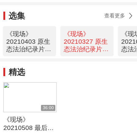
选集
查看更多
《现场》
《现场》
《现
20210403 原生
20210327 原生
202
态法治纪录片
态法治纪录片
态法
《家事如天》四
《家事如天》徐
《家
平篇
州篇
圳篇
精选
36:00
《现场》
20210508 最后通
话