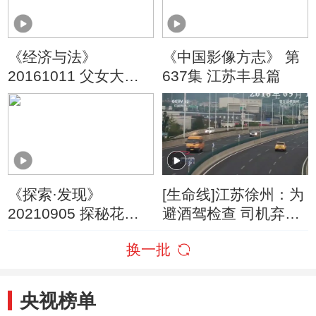
《经济与法》
《中国影像方志》 第
20161011 父女大战
637集 江苏丰县篇
（下）
《探索·发现》
[生命线]江苏徐州：为
20210905 探秘花厅
避酒驾检查 司机弃车
（下）
而逃
换一批
央视榜单