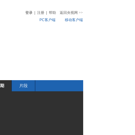
登录
|
注册
|
帮助
返回央视网
>>
PC客户端
移动客户端
音
热榜
微视频
儿
音乐
体育赛事
农业农村
期
片段