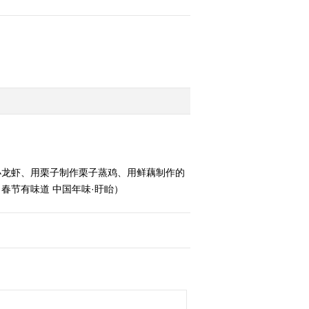
小龙虾、用栗子制作栗子蒸鸡、用鲜藕制作的
 春节有味道 中国年味·盱眙）