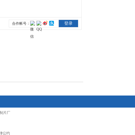
制片厂
律公约