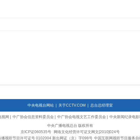
中央电视台网站
|
关于CCTV.COM
|
总台总经理室
电视网
|
中广协会信息资料委员会
|
中广协会电视文艺工作委员会
|
中央新闻纪录电影
中央广播电视总台 版权所有
京ICP证060535号
网络文化经营许可证文网文[2010]024号
播视听节目许可证号 0102004 新出网证（京）字098号
中国互联网视听节目服务自