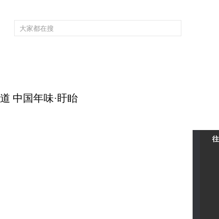
频道大全
栏目大全
片库
4K专区
听
育
电影
国防军事
电视剧
纪录
科教
戏曲
社会与法
少
有味道 中国年味·盱眙
往