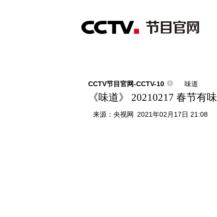
首页
直播
节目单
综合
新闻
财经
综艺
中文国际
体
CCTV节目官网-CCTV-10
味道
《味道》 20210217 春节
来源：
央视网
2021年02月17日 21:08