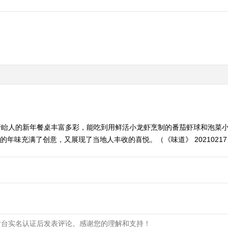
盱眙人的新年餐桌丰富多彩，能吃到用鲜活小龙虾烹制的番茄虾球和泡菜
年味充满了创意，又展现了当地人丰收的喜悦。（《味道》 20210217