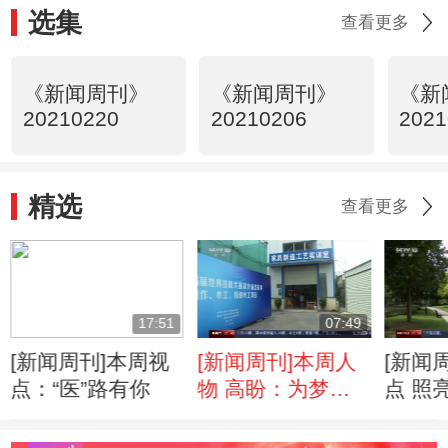
选集
查看更多
《新闻周刊》
《新闻周刊》
《新
20210220
20210206
2021
精选
查看更多
17:51
07:49
[新闻周刊]本周视
[新闻周刊]本周人
[新闻
点：“医”路有你
物 高盼：为梦竞
点 照
逐
落”