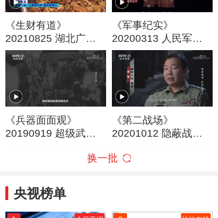
《生财有道》
《军事纪实》
20210825 湖北广
20200313 人民军队
水：人间烟火味 最抚
战“疫”纪实 （14）
顾客心
《兵器面面观》
《第二战场》
20190919 超级武器
20201012 隐蔽战线
第三集 汉阳造步枪
壮别天涯 3
换一批
央视榜单