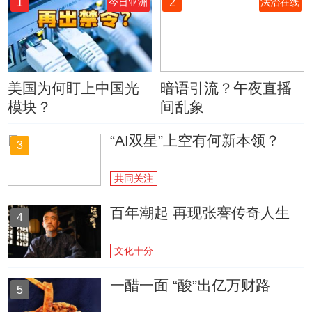
1
2
今日亚洲
法治在线
美国为何盯上中国光
暗语引流？午夜直播
模块？
间乱象
“AI双星”上空有何新本领？
3
共同关注
百年潮起 再现张謇传奇人生
4
文化十分
一醋一面 “酸”出亿万财路
5