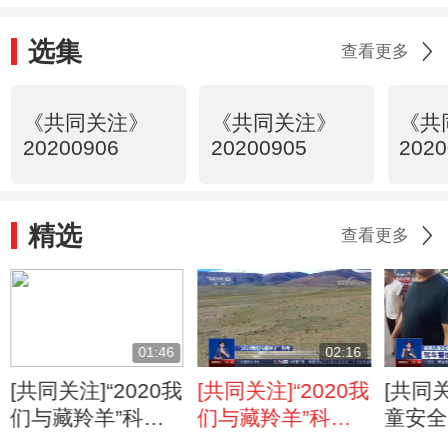
选集
查看更多
《共同关注》
《共同关注》
《共
20200906
20200905
2020
精选
查看更多
01:46
02:16
[共同关注]“2020我
[共同关注]“2020我
[共同
们与藏羚羊”科考
们与藏羚羊”科考
童安全
首次航拍记录上百
科考队第10次深入
惕“儿