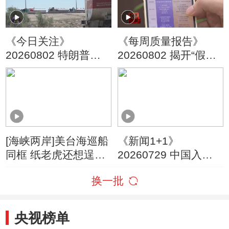
《今日关注》
《每周质量报告》
20260802 特朗普叫
20260802 揭开“假洋
停“最大规模”打击 伊
牌”的真面目
朗称摧毁美军F-35战
机
[海峡两岸]美台海巡船
《新闻1+1》
同框 纸老虎还想逞
20260729 中国入境
威？
游，为何爆发式增
换一批
长？
央视榜单