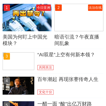
1
2
今日亚洲
法治在线
美国为何盯上中国光
暗语引流？午夜直播
模块？
间乱象
“AI双星”上空有何新本领？
3
共同关注
百年潮起 再现张謇传奇人生
4
文化十分
一醋一面 “酸”出亿万财路
5