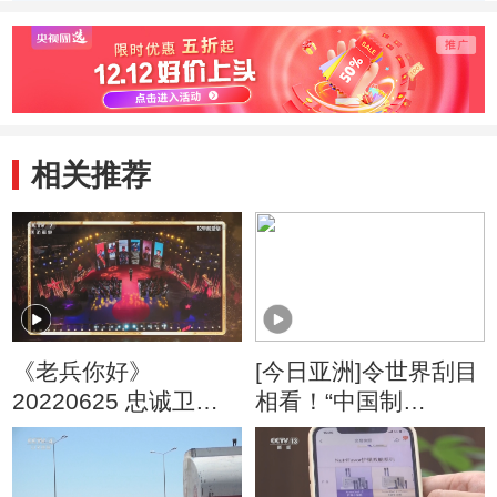
只公藏羚羊扎
羌塘保护区腹地
交通伤
堆“洗澡”
相关推荐
《老兵你好》
[今日亚洲]令世界刮目
20220625 忠诚卫士
相看！“中国制
铁血警魂——《有一
造”变“酷”了
种冲锋叫坚守》系列
节目（3）