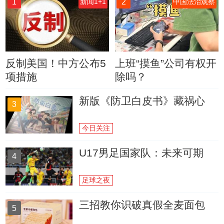
1
2
新闻1+1
中国法治观察
反制美国！中方公布5
上班“摸鱼”公司有权开
项措施
除吗？
新版《防卫白皮书》藏祸心
3
今日关注
U17男足国家队：未来可期
4
足球之夜
三招教你识破真假全麦面包
5