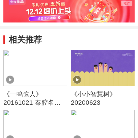
相关推荐
《一鸣惊人》
《小小智慧树》
20161021 秦腔名家
20200623
名票组团战