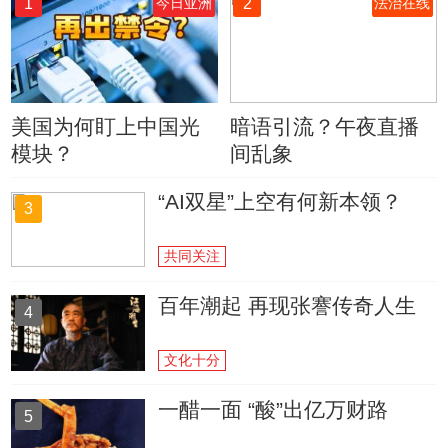
1
2
今日亚洲
法治在线
美国为何盯上中国光
暗语引流？午夜直播
模块？
间乱象
“AI双星”上空有何新本领？
3
共同关注
百年潮起 再现张謇传奇人生
4
文化十分
一醋一面 “酸”出亿万财路
5