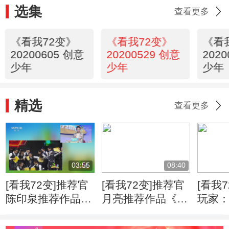
选集
查看更多
《看我72变》
《看我72变》
《看
20200605 创意
20200529 创意
202
少年
少年
少年
精选
查看更多
03:55
08:40
[看我72变]推荐官
[看我72变]推荐官
[看我
陈印泉推荐作品
月亮推荐作品《智
玩家
《课间十分钟》
能垃圾桶》（深圳
（郑州金沙小学）
南方科技大学 实