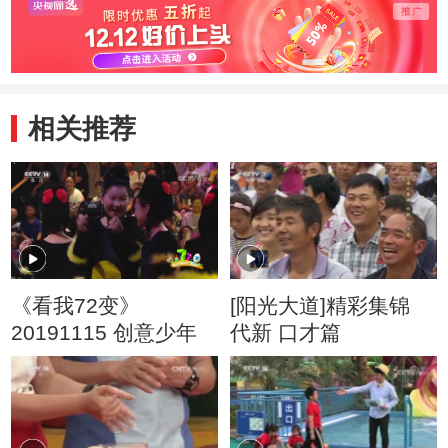
验小学创造力实验
室）
相关推荐
《看我72变》
[阳光大道]精彩集锦
20191115 创意少年
代新 口才篇