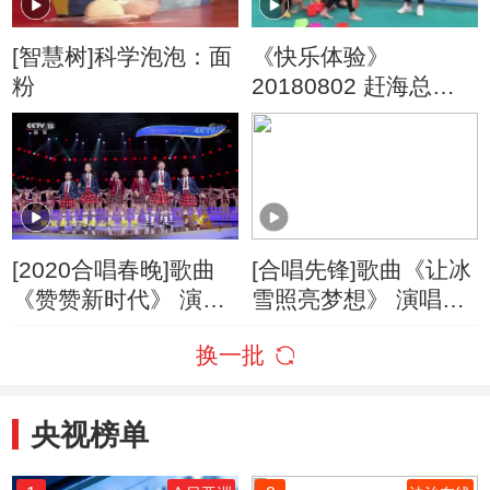
[智慧树]科学泡泡：面
《快乐体验》
粉
20180802 赶海总动
员
[2020合唱春晚]歌曲
[合唱先锋]歌曲《让冰
《赞赞新时代》 演
雪照亮梦想》 演唱：
唱：张路可 周歆晞 杨
汪正正
换一批
紫璇 等
央视榜单