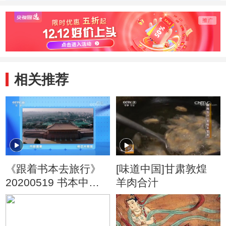
听康震老师怎么
震老师都佩服
快来
讲！
有多
相关推荐
《跟着书本去旅行》
[味道中国]甘肃敦煌
20200519 书本中的
羊肉合汁
建筑——寻访大明宫