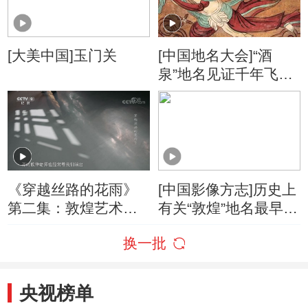
[大美中国]玉门关
[中国地名大会]“酒
泉”地名见证千年飞天
梦 酒泉卫星发射中心
竟不在酒泉？
《穿越丝路的花雨》
[中国影像方志]历史上
第二集：敦煌艺术穿
有关“敦煌”地名最早的
越时空传承着丝绸之
文字记载
换一批
路上文化的友谊
央视榜单