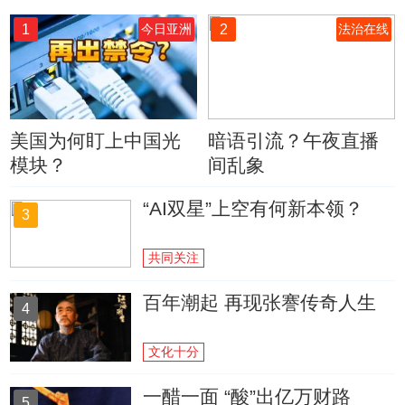
1
2
今日亚洲
法治在线
美国为何盯上中国光
暗语引流？午夜直播
模块？
间乱象
“AI双星”上空有何新本领？
3
共同关注
百年潮起 再现张謇传奇人生
4
文化十分
一醋一面 “酸”出亿万财路
5