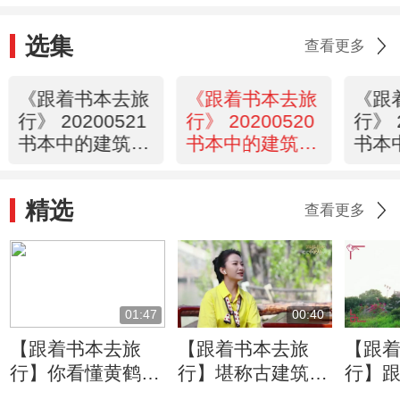
选集
查看更多
《跟着书本去旅
《跟着书本去旅
《跟
行》 20200521
行》 20200520
行》 
书本中的建筑
书本中的建筑
书本
——楼阁
——关口
——
精选
查看更多
01:47
00:40
【跟着书本去旅
【跟着书本去旅
【跟
行】你看懂黄鹤楼
行】堪称古建筑里
行】
里的壁画了吗？听
的最佳“cp”！连康
打卡“