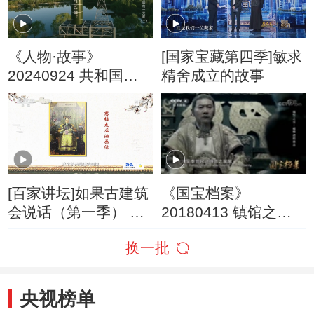
《人物·故事》
[国家宝藏第四季]敏求
20240924 共和国的
精舍成立的故事
一支箭2
[百家讲坛]如果古建筑
《国宝档案》
会说话（第一季） 8
20180413 镇馆之宝
宫中另类 慈禧的油画
——被修改的墓志
换一批
像
央视榜单