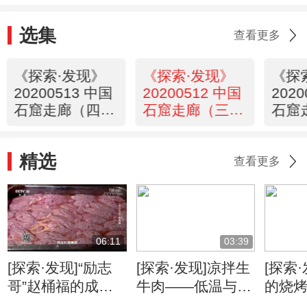
选集
查看更多
《探索·发现》
《探索·发现》
《探
20200513 中国
20200512 中国
202
石窟走廊（四）
石窟走廊（三）
石窟
国家宝藏
东方微笑
敦煌
精选
查看更多
06:11
03:39
[探索·发现]“励志
[探索·发现]凉拌生
[探索
哥”赵桶福的成功
牛肉——低温与秘
的烧
之路离不开脑花
料的完美碰撞
到的