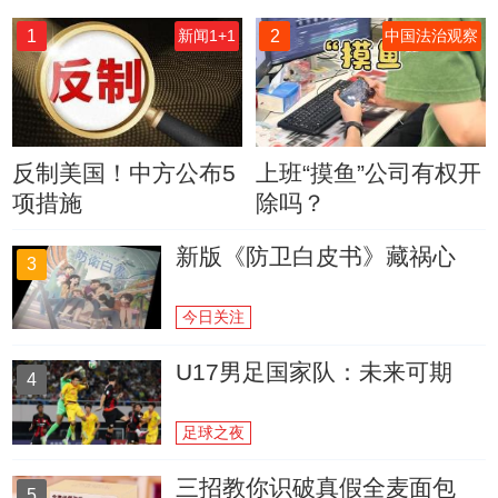
1
2
新闻1+1
中国法治观察
反制美国！中方公布5
上班“摸鱼”公司有权开
项措施
除吗？
新版《防卫白皮书》藏祸心
3
今日关注
U17男足国家队：未来可期
4
足球之夜
三招教你识破真假全麦面包
5