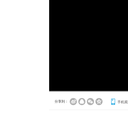
加
载
/
完
成
:
0%
分享到：
手机观