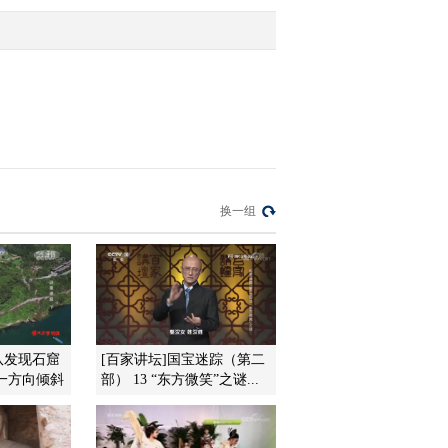
2020-05-09 22:40:33
[探索·发现]2号墓的盗洞
外发现铜镜和铁剑
2020-05-09 22:32:34
[探索·发现]耳室之中出土
换一组
的小铜戈
2020-05-09 22:30:34
[探索·发现]2号墓发现模
型车马器的零件
队发现石窟
[百家讲坛]国宝迷踪（第二
一方向倾斜
部） 13 “东方微笑”之谜...
2020-05-09 22:28:33
[探索·发现]深不见底的盗
洞