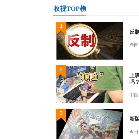
收视TOP榜
1
反
新闻
2
上
吗
中国
3
新
今日