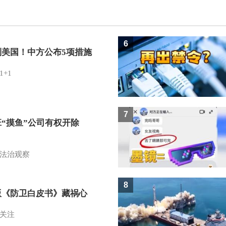
6
制美国！中方公布5项措施
1+1
7
班“摸鱼”公司有权开除
？
法治观察
8
版《防卫白皮书》藏祸心
关注