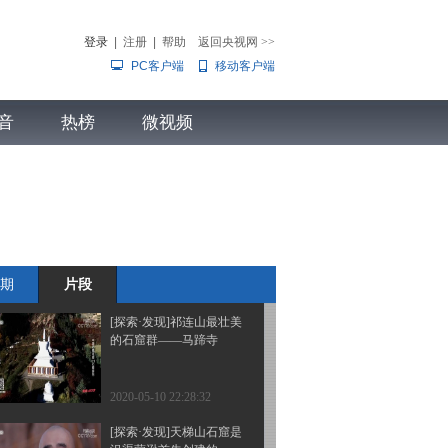
千佛洞是硕果仅存的北凉
石窟
登录
|
注册
|
帮助
返回央视网
>>
PC客户端
移动客户端
2020-05-10 22:36:32
[探索·发现]马蹄寺石窟群
音
热榜
中的金塔寺石窟
微视频
儿
音乐
体育赛事
农业农村
2020-05-10 22:30:32
[探索·发现]阴差阳错
的“乌龙”搬迁
期
片段
2020-05-10 22:28:32
[探索·发现]祁连山最壮美
的石窟群——马蹄寺
2020-05-10 22:28:32
[探索·发现]天梯山石窟是