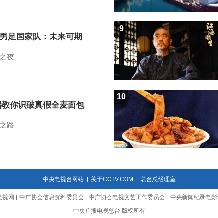
9
7男足国家队：未来可期
之夜
10
招教你识破真假全麦面包
之路
中央电视台网站
|
关于CCTV.COM
|
总台总经理室
电视网
|
中广协会信息资料委员会
|
中广协会电视文艺工作委员会
|
中央新闻纪录电影
中央广播电视总台 版权所有