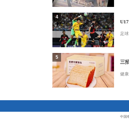
4
U1
足球
5
三
健康
中国