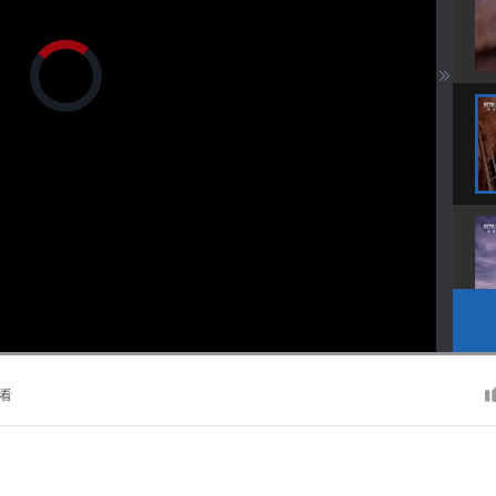
正
在
加
载
视
频
播
放
器。
播
画
静
放
质
音
速
(m)
度
看