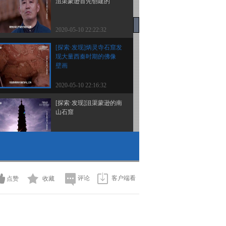
沮渠蒙逊首先创建的
2020-05-10 22:22:32
[探索·发现]炳灵寺石窟发
现大量西秦时期的佛像
壁画
2020-05-10 22:16:32
[探索·发现]沮渠蒙逊的南
山石窟
2020-05-10 22:08:32
[探索·发现]砖椁的内券被
涂满了朱红
评论
客户端看
点赞
收藏
2020-05-09 22:42:33
[探索·发现]墓主人的身份
无从得知