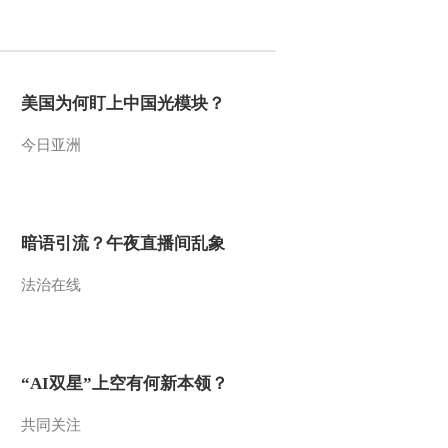
2020-05-08 21:54:36
[探索·发现]什么是积沙
墓？
美国为何盯上中国光模块？
今日亚洲
2020-05-08 21:54:36
[探索·发现]翻阅史料 查
证标本 真相浮出水面
暗语引流？午夜直播间乱象
2020-05-07 22:26:37
法治在线
[探索·发现]陶然亭历史上
多次出现“水怪”传说
2020-05-07 22:24:37
“AI双星”上空有何新本领？
[探索·发现]铜山湖水库出
现不明物体传闻
共同关注