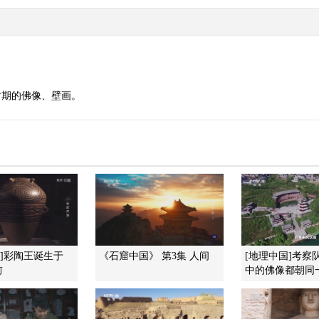
时期的佛像、壁画。
国]彩陶王诞生于
《石窟中国》 第3集 人间
[地理中国]考察
前
中的佛像都朝同