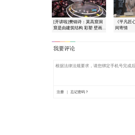
[开讲啦]樊锦诗：莫高窟洞
《平凡匠心》
窟是由建筑结构 彩塑 壁画...
间寄情