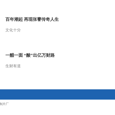
2020-05-07 22:20:37
[探索·发现]喀纳斯“水
百年潮起 再现张謇传奇人生
怪”传说
文化十分
2020-05-07 22:20:37
[探索·发现]长白山天池不
明物体传说
一醋一面 “酸”出亿万财路
2020-05-07 22:20:37
生财有道
[探索·发现]豁口桥上成千
上万的人围观“水怪”
2020-05-07 22:16:37
[探索·发现]M121号墓出
制片厂
土一件方鼎