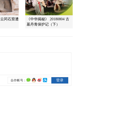
2020-05-09 22:26:33
：云冈石窟遭
《中华揭秘》 20180804 古
[探索·发现]墓葬第一次有
墓丹青保护记（下）
了文物的收获
2020-05-08 22:28:35
[探索·发现]墓主人们一掷
千金的奢靡细节
2020-05-08 22:22:35
[探索·发现]出土温明 墓
主人竟只是一个县令
2020-05-08 21:56:35
[探索·发现]郭庄楚墓 让
世人充分领教积沙墓的防
盗效果