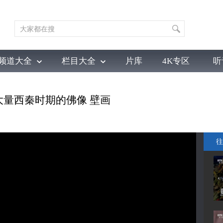
频道大全
栏目大全
片库
4K专区
听
育
电影
国防军事
电视剧
纪录
科教
戏曲
社会与法
少
大量西秦时期的佛像 壁画
往