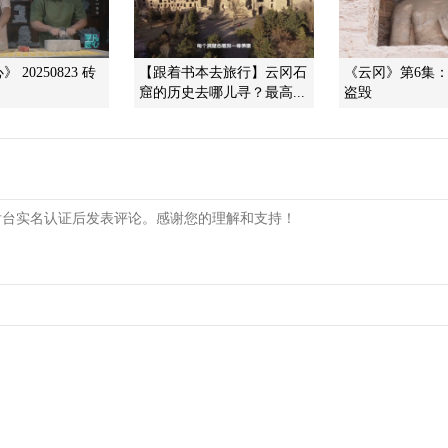
 20250823 砖
【跟着书本去旅行】云冈石
《云冈》第6集
窟的历史去哪儿寻？最高...
盗毁