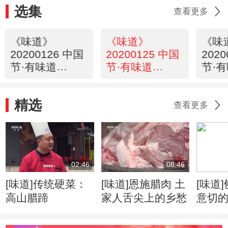
选集
查看更多
《味道》
《味道》
《味
20200126 中国
20200125 中国
202
节·有味道
节·有味道
节·
（四）
（三）
（一
精选
查看更多
02:46
08:46
[味道]传统硬菜：
[味道]恩施腊肉 土
[味道
高山腊蹄
家人舌尖上的乡愁
意切