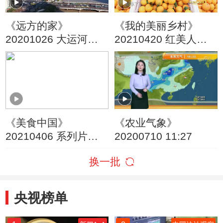
《远方的家》
《我的美丽乡村》
20201026 大运河
20210420 红美人之
（1） 从宁波启航
约
《美食中国》
《农业气象》
20210406 系列片
20200710 11:27
《品味宁波》之食米
换一批
食米又食米
央视榜单