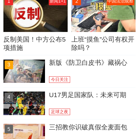
1
2
新闻1+1
中国法治观察
反制美国！中方公布5
上班“摸鱼”公司有权开
项措施
除吗？
新版《防卫白皮书》藏祸心
3
今日关注
U17男足国家队：未来可期
4
足球之夜
三招教你识破真假全麦面包
5