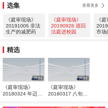
选集
查看更多
《庭审现场》
《庭审现场》
《庭
20191005 非法
20190928 巡回
201
生产的减肥药
法庭进校园
市场
精选
35:51
35:52
《庭审现场》
《庭审现场》
20180324 年迈母
20180317 八旬老
亲的赡养风波
爹的烦恼