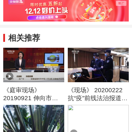
相关推荐
《庭审现场》
《现场》 20200222
20190921 伸向市场
抗“疫”前线法治报道
的黑手
正在开庭：暴力袭警
案