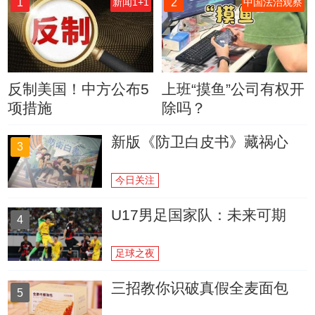
1
2
新闻1+1
中国法治观察
反制美国！中方公布5
上班“摸鱼”公司有权开
项措施
除吗？
新版《防卫白皮书》藏祸心
3
今日关注
U17男足国家队：未来可期
4
足球之夜
三招教你识破真假全麦面包
5