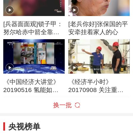
[兵器面面观]锁子甲：
[老兵你好]张保国的平
努尔哈赤中箭全靠它
安牵挂着家人的心
保平安
《中国经济大讲堂》
《经济半小时》
20190516 氢能如何
20170908 关注重大
改变我们的未来？
科技成果创新：蛟龙
换一批
的深海崛起
央视榜单