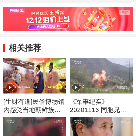
际射击交流活动
将同胞平安接回
补当
相关推荐
[生财有道]民俗博物馆
《军事纪实》
内感受当地朝鲜族同
20201116 同胞兄弟
胞的民俗文化
闯军营