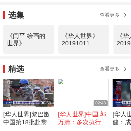
选集
查看更多
《闫平 绘画的
《华人世界》
《华
世界》
20191011
2019
精选
查看更多
00:59
02:43
[华人世界]黎巴嫩
[华人世界]中国 郭
[华人
中国第18批赴黎巴
万清：多次执行海
健：
嫩维和官兵参加国
外救援任务 及时
翻截骨