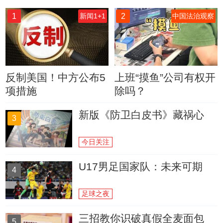
1
2
新闻1+1
中国法治观察
反制美国！中方公布5
上班“摸鱼”公司有权开
项措施
除吗？
新版《防卫白皮书》藏祸心
3
今日关注
U17男足国家队：未来可期
4
足球之夜
三招教你识破真假全麦面包
5