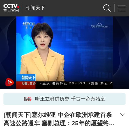
朝闻天下
听王立群讲历史 千古一帝秦始皇
[朝闻天下]塞尔维亚 中企在欧洲承建首条
高速公路通车 塞副总理：25年的愿望终于