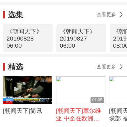
实现了
选集
查看更多
《朝闻天下》
《朝闻天下》
《朝
20190828
20190827
2019
06:00
06:00
08:0
精选
查看更多
02:12
01:35
[朝闻天下]简讯
[朝闻天下]塞尔维
[朝闻
亚 中企在欧洲承
境部 
建首条高速公路通
矿山非