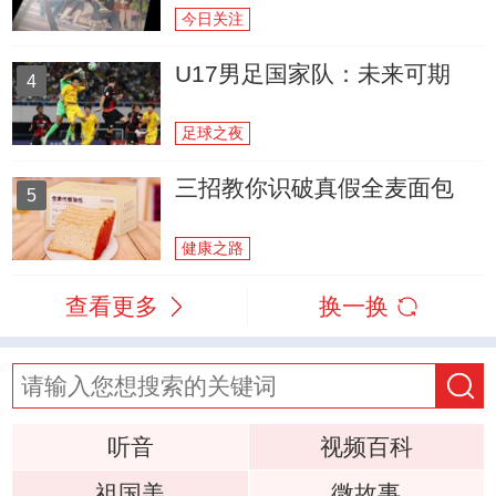
今日关注
U17男足国家队：未来可期
4
足球之夜
三招教你识破真假全麦面包
5
健康之路
查看更多
换一换
听音
视频百科
祖国美
微故事