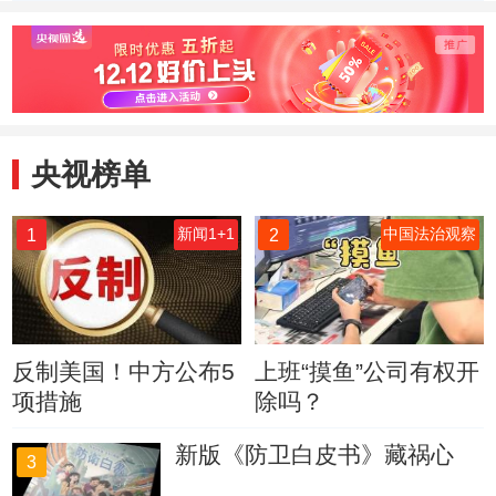
车 塞副总理：25
染严重
年的愿望终于实现
了
央视榜单
1
2
新闻1+1
中国法治观察
反制美国！中方公布5
上班“摸鱼”公司有权开
项措施
除吗？
新版《防卫白皮书》藏祸心
3