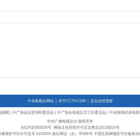
中央电视台网站
|
关于CCTV.COM
|
总台总经理室
电视网
|
中广协会信息资料委员会
|
中广协会电视文艺工作委员会
|
中央新闻纪录电影
中央广播电视总台 版权所有
京ICP证060535号
网络文化经营许可证文网文[2010]024号
播视听节目许可证号 0102004 新出网证（京）字098号
中国互联网视听节目服务自