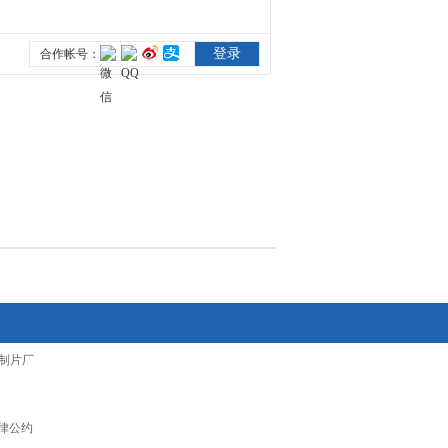
制片厂
律公约