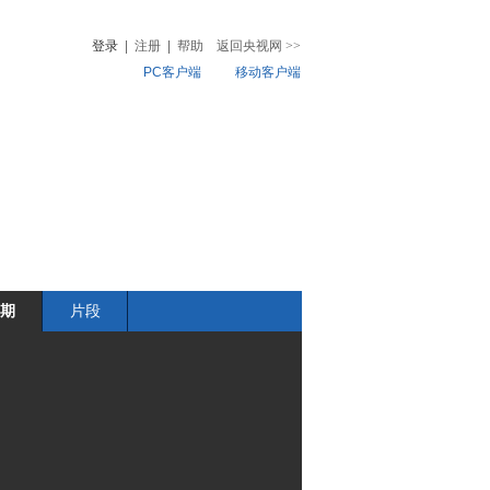
登录
|
注册
|
帮助
返回央视网
>>
PC客户端
移动客户端
音
热榜
微视频
儿
音乐
体育赛事
农业农村
期
片段