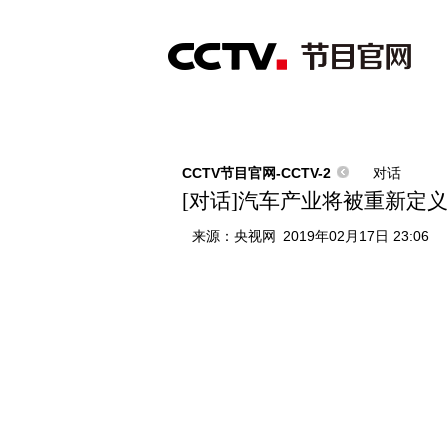
首页
直播
节目单
综合
新闻
财经
综艺
中文国际
体
CCTV节目官网-CCTV-2
对话
[对话]汽车产业将被重新定
来源：
央视网
2019年02月17日 23:06