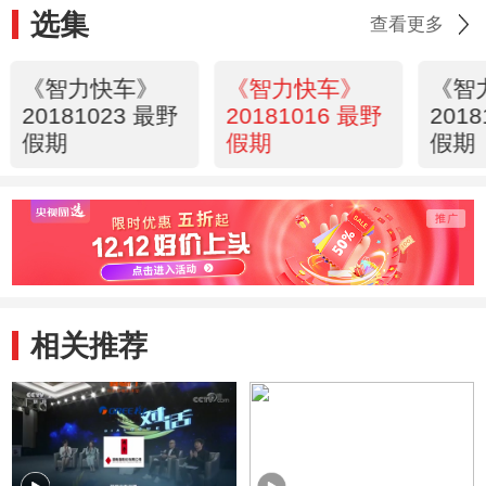
选集
查看更多
《智力快车》
《智力快车》
《智
20181023 最野
20181016 最野
201
假期
假期
假期
相关推荐