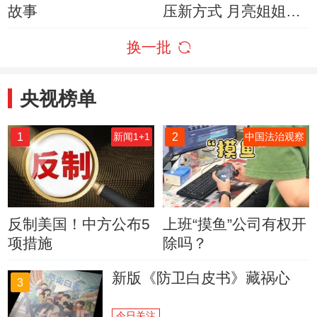
故事
压新方式 月亮姐姐、
李梓萌变身刷墙工人
换一批
央视榜单
1
2
新闻1+1
中国法治观察
反制美国！中方公布5
上班“摸鱼”公司有权开
项措施
除吗？
新版《防卫白皮书》藏祸心
3
今日关注